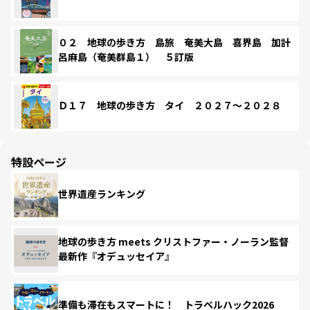
０２ 地球の歩き方 島旅 奄美大島 喜界島 加計
呂麻島（奄美群島１） ５訂版
Ｄ１７ 地球の歩き方 タイ ２０２７～２０２８
特設ページ
世界遺産ランキング
地球の歩き方 meets クリストファー・ノーラン監督
最新作『オデュッセイア』
準備も滞在もスマートに！ トラベルハック2026