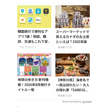
ゃ美術館」
った「Chic Mart」
韓国旅行で便利なア
スーパーマーケットで
プリ7選！地図、翻
買えるカナダのお土産
訳、交通もこれで安
といえば？2025年版
心
ウェブマガジン
特派員ブログ
地球の歩き方 新刊情
【神奈川県】海老名で
報！2026年8月発行タ
一度は訪れたい！大人
イトル一覧
の隠れ家「SANDGLA
SS 熾火」で味わうア
特派員ブログ
フタヌーンティー
Recommended by