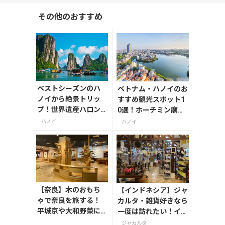
その他のおすすめ
ベストシーズンのハ
ベトナム・ハノイのお
ノイから絶景トリッ
すすめ観光スポット1
プ！世界遺産ハロン
0選！ホーチミン廟や
湾と少数民族の里サ
ハロン湾など名所を巡
ハノイ
ハノイ
パの楽しみ方
る
【奈良】木のおもち
【インドネシア】ジャ
ゃで奈良を旅する！
カルタ・雑貨好きなら
平城京や大和野菜に
一度は訪れたい！イン
出会う「奈良おもち
ドネシアの魅力が詰ま
ジャカルタ