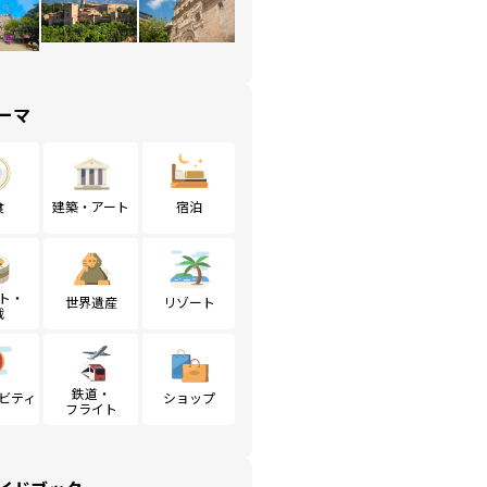
ーマ
食
建築・アート
宿泊
ト・
世界遺産
リゾート
戦
鉄道・
ビティ
ショップ
フライト