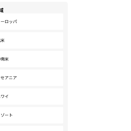
域
ヨーロッパ
北米
中南米
オセアニア
ハワイ
リゾート