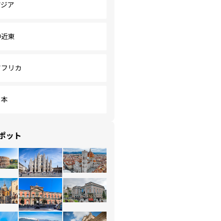
アジア
中近東
アフリカ
日本
ポット