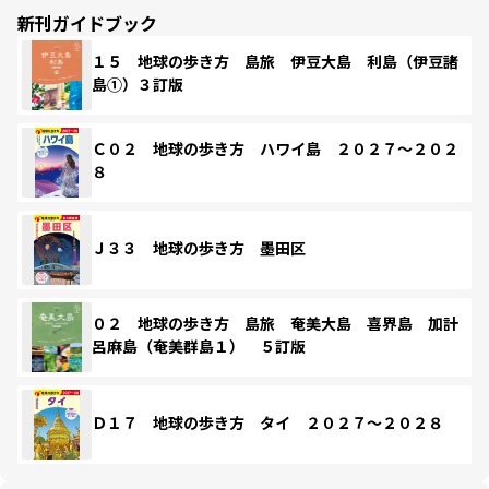
新刊ガイドブック
１５ 地球の歩き方 島旅 伊豆大島 利島（伊豆諸
島①）３訂版
Ｃ０２ 地球の歩き方 ハワイ島 ２０２７～２０２
８
Ｊ３３ 地球の歩き方 墨田区
０２ 地球の歩き方 島旅 奄美大島 喜界島 加計
呂麻島（奄美群島１） ５訂版
Ｄ１７ 地球の歩き方 タイ ２０２７～２０２８