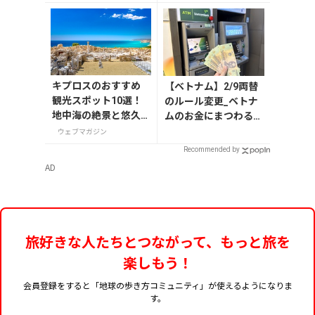
別カバー付き
で13選
キプロスのおすすめ
【ベトナム】2/9両替
観光スポット10選！
のルール変更_ベトナ
地中海の絶景と悠久
ムのお金にまつわるエ
の歴史を巡る
トセトラ（ハノイ編）
ウェブマガジン
Recommended by
AD
旅好きな人たちとつながって、もっと旅を
楽しもう！
会員登録をすると「地球の歩き方コミュニティ」が使えるようになりま
す。