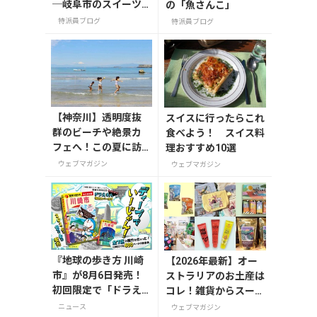
─岐阜市のスイーツ
の「魚さんこ」
スポット「FLEUR
特派員ブログ
特派員ブログ
（フルール）」
【神奈川】透明度抜
スイスに行ったらこれ
群のビーチや絶景カ
食べよう！ スイス料
フェへ！この夏に訪
理おすすめ10選
れたい三浦半島の穴
ウェブマガジン
ウェブマガジン
場スポット
『地球の歩き方 川崎
【2026年最新】オー
市』が8月6日発売！
ストラリアのお土産は
初回限定で「ドラえ
コレ！雑貨からスーパ
もん」描き下ろし特
ーでも買えるグルメま
ニュース
ウェブマガジン