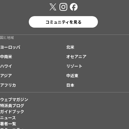
コミュニティを見る
国と地域
ヨーロッパ
北米
中南米
オセアニア
ハワイ
リゾート
アジア
中近東
アフリカ
日本
ウェブマガジン
特派員ブログ
ガイドブック
ニュース
著者一覧