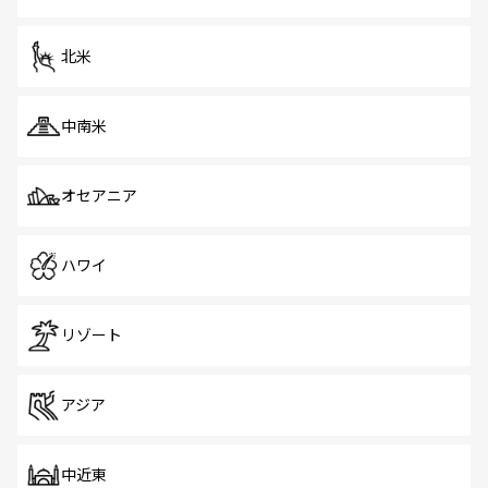
北米
中南米
オセアニア
ハワイ
リゾート
アジア
中近東