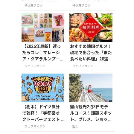
揺れる梅花藻（8/24
3選
特派員ブログ
特派員ブログ
までライトアップ実
施中）
【2026年最新】迷っ
おすすめ韓国グルメ！
たらコレ！マレーシ
現地で出合った「また
ア・クアラルンプー
食べたい料理」20選
ルで絶対買いたいお
ウェブマガジン
ウェブマガジン
土産15選
【栃木】ドイツ気分
釜山観光2泊3日モデ
で乾杯！「宇都宮オ
ルコース！話題スポッ
クトーバーフェスト L
ト、グルメ、ショッピ
ight 2026」が8月7日
ングを満喫
ウェブマガジン
釜山
から開催