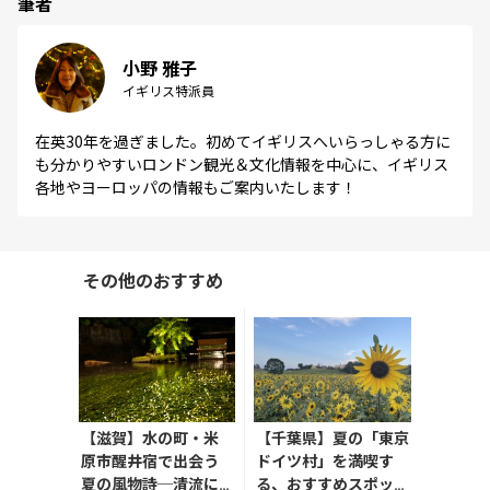
筆者
小野 雅子
イギリス特派員
在英30年を過ぎました。初めてイギリスへいらっしゃる方に
も分かりやすいロンドン観光＆文化情報を中心に、イギリス
各地やヨーロッパの情報もご案内いたします！
その他のおすすめ
【滋賀】水の町・米
【千葉県】夏の「東京
原市醒井宿で出会う
ドイツ村」を満喫す
夏の風物詩─清流に
る、おすすめスポット