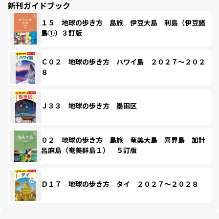
新刊ガイドブック
１５ 地球の歩き方 島旅 伊豆大島 利島（伊豆諸
島①）３訂版
Ｃ０２ 地球の歩き方 ハワイ島 ２０２７～２０２
８
Ｊ３３ 地球の歩き方 墨田区
０２ 地球の歩き方 島旅 奄美大島 喜界島 加計
呂麻島（奄美群島１） ５訂版
Ｄ１７ 地球の歩き方 タイ ２０２７～２０２８