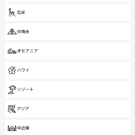
北米
中南米
オセアニア
ハワイ
リゾート
アジア
中近東