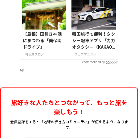
【島根】国引き神話
韓国旅行で便利！タク
にまつわる「美保関
シー配車アプリ「カカ
ドライブ」
オタクシー（KAKAO
T）」の登録・利用方
特派員ブログ
ウェブマガジン
法
Recommended by
AD
旅好きな人たちとつながって、もっと旅を
楽しもう！
会員登録をすると「地球の歩き方コミュニティ」が使えるようになりま
す。