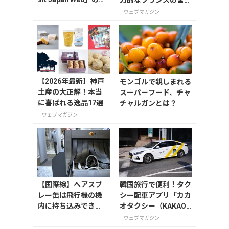
録方法や注意点を解
殿/庭園にせまる
ウェブマガジン
説
【2026年最新】神戸
モンゴルで親しまれる
土産の大正解！本当
スーパーフード、チャ
に喜ばれる逸品17選
チャルガンとは？
ウェブマガジン
【国際線】ヘアスプ
韓国旅行で便利！タク
レー缶は飛行機の機
シー配車アプリ「カカ
内に持ち込みでき
オタクシー（KAKAO
る？爆発するって本
T）」の登録・利用方
ウェブマガジン
当？
法