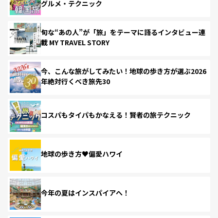
グルメ・テクニック
旬な“あの人”が「旅」をテーマに語るインタビュー連
載 MY TRAVEL STORY
今、こんな旅がしてみたい！地球の歩き方が選ぶ2026
年絶対行くべき旅先30
コスパもタイパもかなえる！賢者の旅テクニック
地球の歩き方♥偏愛ハワイ
今年の夏はインスパイアへ！