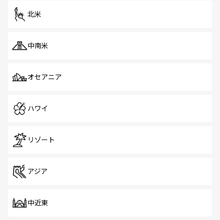
北米
中南米
オセアニア
ハワイ
リゾート
アジア
中近東