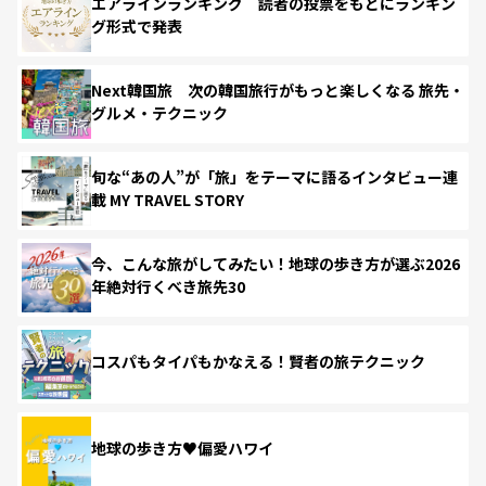
エアラインランキング 読者の投票をもとにランキン
グ形式で発表
Next韓国旅 次の韓国旅行がもっと楽しくなる 旅先・
グルメ・テクニック
旬な“あの人”が「旅」をテーマに語るインタビュー連
載 MY TRAVEL STORY
今、こんな旅がしてみたい！地球の歩き方が選ぶ2026
年絶対行くべき旅先30
コスパもタイパもかなえる！賢者の旅テクニック
地球の歩き方♥偏愛ハワイ