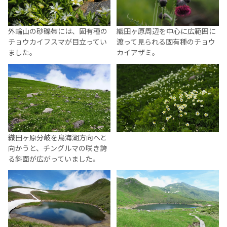
外輪山の砂礫帯には、固有種の
織田ヶ原周辺を中心に広範囲に
チョウカイフスマが目立ってい
渡って見られる固有種のチョウ
ました。
カイアザミ。
織田ヶ原分岐を鳥海湖方向へと
向かうと、チングルマの咲き誇
る斜面が広がっていました。