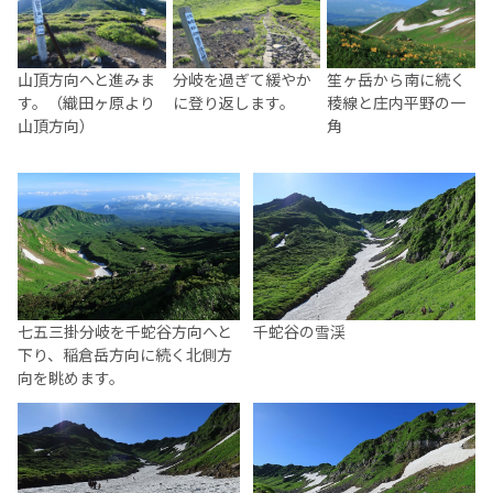
山頂方向へと進みま
分岐を過ぎて緩やか
笙ヶ岳から南に続く
す。（織田ヶ原より
に登り返します。
稜線と庄内平野の一
山頂方向）
角
七五三掛分岐を千蛇谷方向へと
千蛇谷の雪渓
下り、稲倉岳方向に続く北側方
向を眺めます。