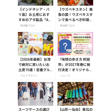
【インドネシア・バ
【ウズベキスタン】美
リ島】お土産におす
食の国！ウズベキスタ
すめのアタ製品「AS
ンで食べるべき料理と
HITABA」
飲み物
特派員ブログ
特派員ブログ
【2026年最新】台湾
『地球の歩き方 町田
で絶対に買いたいお
市』が2027年春に発
土産15選！定番グル
行決定！オリジナルグ
メやかわいい雑貨、
ッズが当たる発行記念
ウェブマガジン
ニュース
限定商品も紹介
アンケート実施中
スーツケースの選び
【山形〜仙台】東北の