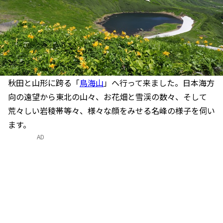
秋田と山形に跨る「
鳥海山
」へ行って来ました。日本海方
向の遠望から東北の山々、お花畑と雪渓の数々、そして
荒々しい岩稜帯等々、様々な顔をみせる名峰の様子を伺い
ます。
AD