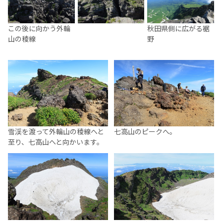
この後に向かう外輪
秋田県側に広がる裾
山の稜線
野
雪渓を渡って外輪山の稜線へと
七高山のピークへ。
至り、七高山へと向かいます。