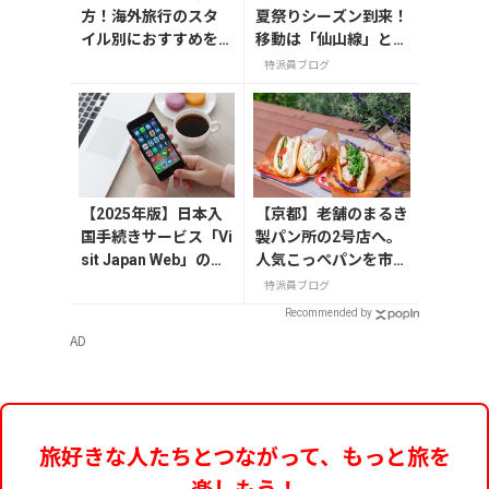
方！海外旅行のスタ
夏祭りシーズン到来！
イル別におすすめを
移動は「仙山線」と
解説
「高速バス」どっちが
特派員ブログ
正解？
【2025年版】日本入
【京都】老舗のまるき
国手続きサービス「Vi
製パン所の2号店へ。
sit Japan Web」の登
人気こっぺパンを市役
録方法や注意点を解
所で味わう
特派員ブログ
説
Recommended by
AD
旅好きな人たちとつながって、もっと旅を
楽しもう！