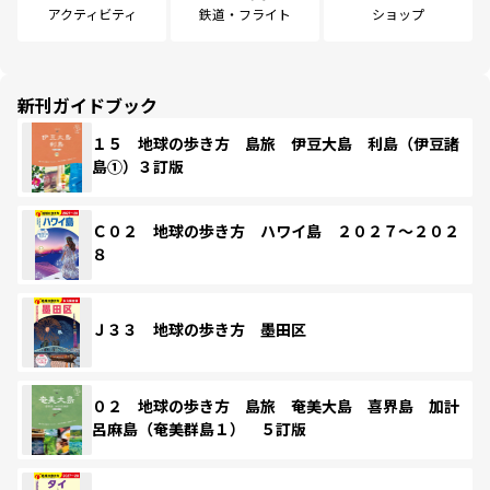
アクティビティ
鉄道・フライト
ショップ
新刊ガイドブック
１５ 地球の歩き方 島旅 伊豆大島 利島（伊豆諸
島①）３訂版
Ｃ０２ 地球の歩き方 ハワイ島 ２０２７～２０２
８
Ｊ３３ 地球の歩き方 墨田区
０２ 地球の歩き方 島旅 奄美大島 喜界島 加計
呂麻島（奄美群島１） ５訂版