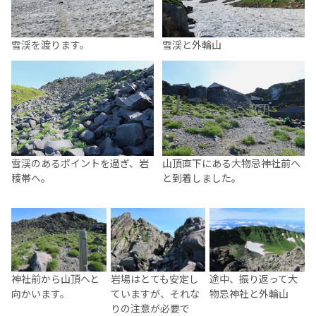
雪渓を渡ります。
雪渓と外輪山
雪渓のあるポイントを過ぎ、岩
山頂直下にある大物忌神社前へ
稜帯へ。
と到着しました。
神社前から山頂へと
岩場はとても安定し
途中、振り返って大
向かいます。
ていますが、それな
物忌神社と外輪山
りの注意が必要で