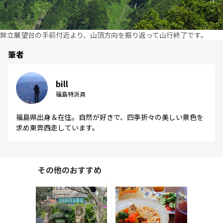
鉾立展望台の手前付近より、山頂方向を振り返って山行終了です。
筆者
bill
福島特派員
福島県出身＆在住。自然が好きで、四季折々の美しい景色を
求め東奔西走しています。
その他のおすすめ