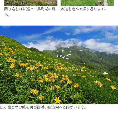
回り込む様に巡って鳥海湖の畔
木道を進んで振り返ります。
へ。
笙ヶ岳との分岐を再び御浜小屋方向へと向かいます。