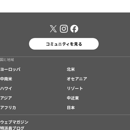
コミュニティを見る
国と地域
ヨーロッパ
北米
中南米
オセアニア
ハワイ
リゾート
アジア
中近東
アフリカ
日本
ウェブマガジン
特派員ブログ