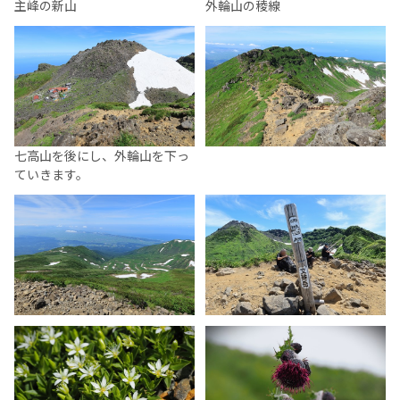
主峰の新山
外輪山の稜線
七高山を後にし、外輪山を下っ
ていきます。