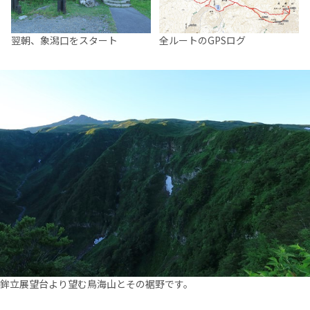
翌朝、象潟口をスタート
全ルートのGPSログ
鉾立展望台より望む鳥海山とその裾野です。