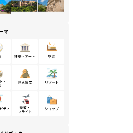
ーマ
食
建築・アート
宿泊
ト・
世界遺産
リゾート
戦
鉄道・
ビティ
ショップ
フライト