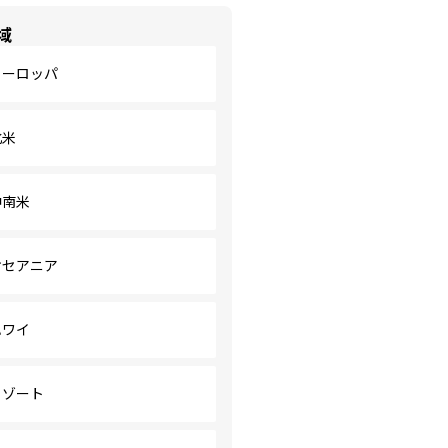
域
ヨーロッパ
北米
中南米
オセアニア
ハワイ
リゾート