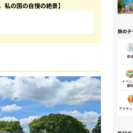
。私の国の自慢の絶景】
旅のテ
飲
イベン
観
アクティ