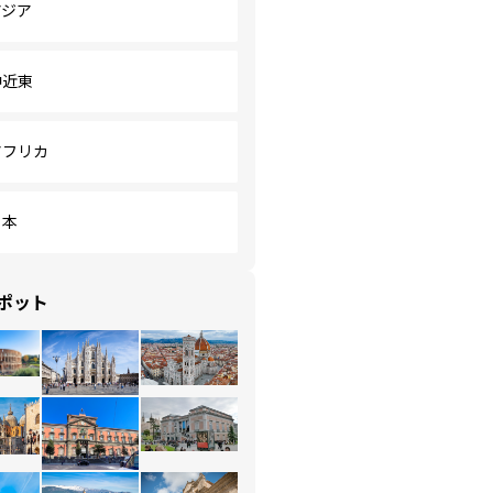
アジア
中近東
アフリカ
日本
ポット