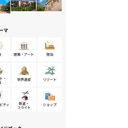
ーマ
食
建築・アート
宿泊
ト・
世界遺産
リゾート
戦
鉄道・
ビティ
ショップ
フライト