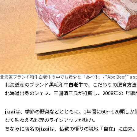
北海道ブランド和牛白老牛の中でも希少な「あべ牛」/ “Abe Beef,” a special line
北海道産のブランド黒毛和牛
白老牛
で、こだわりの肥育方法
北海道出身のシェフ、三國清三氏が推薦し、2008年の「洞
jizai
は、季節の野菜などとともに、1年間に60～120頭し
なく味わえる料理のラインアップが魅力。
ちなみに店名の
jizai
は、仏教の悟りの境地「自在」に由来