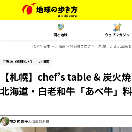
国と地域
ウェブマガジン
TOP
日本
北海道
特派員ブログ
【札幌】chef’s ta
ご当地（料理など）
北海道
【札幌】chef’s table & 炭火
北海道・白老和牛「あべ牛」料
市之宮 直子
北海道特派員