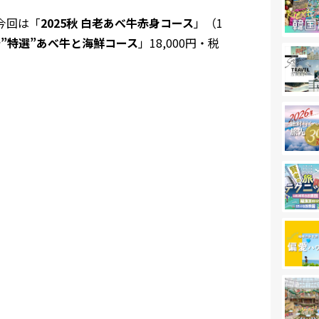
今回は「
2025秋 白老あべ牛赤身コース
」（1
白老”特選”あべ牛と海鮮コース
」18,000円・税