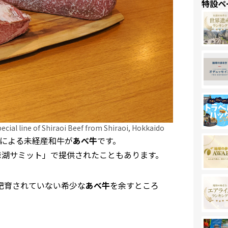
特設ペ
 of Shiraoi Beef from Shiraoi, Hokkaido
による未経産和牛が
あべ牛
です。
爺湖サミット」で提供されたこともあります。
か肥育されていない希少な
あべ牛
を余すところ
。