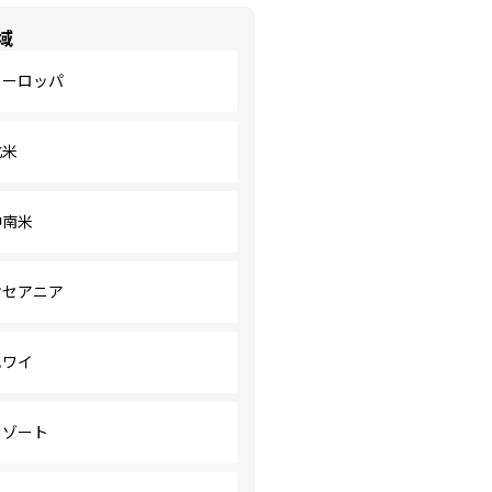
域
ヨーロッパ
北米
中南米
オセアニア
ハワイ
リゾート