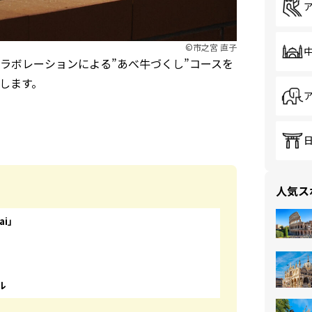
©市之宮 直子
ラボレーションによる”あべ牛づくし”コースを
介します。
人気ス
ai」
ル