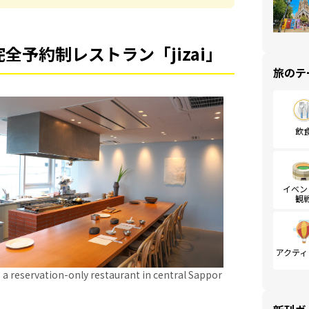
予約制レストラン「jizai」
旅のテ
飲
イベン
観
アクティ
” a reservation-only restaurant in central Sappor