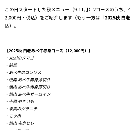
この日スタートした秋メニュー（9-11月）2コースのうち、
2,000円・税込）をご紹介します（もう一方は「
2025秋 
込）。
【2025秋 白老あべ牛赤身コース（12,000円）】
・Jizaiのタマゴ
・前菜
・あべ牛のコンソメ
・焼肉 あべ牛赤身薄切り
・焼肉 あべ牛赤身厚切り
・焼肉 あべ牛サーロイン
・十勝 やきいも
・果実のグラニテ
・モツ串
・焼肉 赤身ヒレ