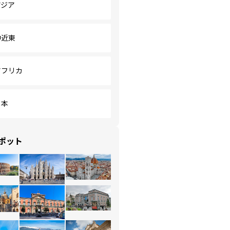
アジア
中近東
アフリカ
日本
ポット