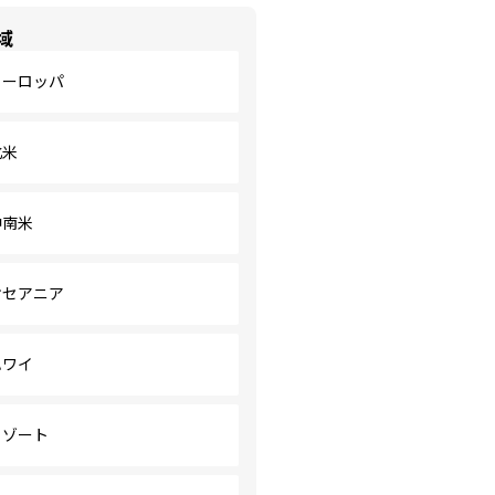
域
ヨーロッパ
北米
中南米
オセアニア
ハワイ
リゾート