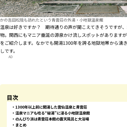
かの吉田松陰も訪れたという青雲荘の外湯・小地獄温泉館
温泉は好きですか？ 期待通りの声が聞こえてきそうですが、
物。関西にもマニア垂涎の源泉かけ流しスポットがありますが
をご紹介します。なかでも開湯1300年を誇る地獄地帯から湧
しです。
AD
目次
1300年以上前に開湯した雲仙温泉と青雲荘
温泉マニアも唸る“秘湯”に浸る小地獄温泉館
のんびり派は青雲荘本館の露天風呂と大浴場
まとめ