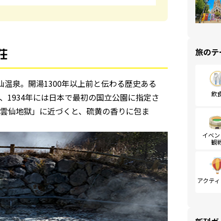
荘
旅のテ
仙温泉。開湯1300年以上前と伝わる歴史ある
飲
1934年には日本で最初の国立公園に指定さ
雲仙地獄」に近づくと、硫黄の香りに包ま
イベン
観
アクティ