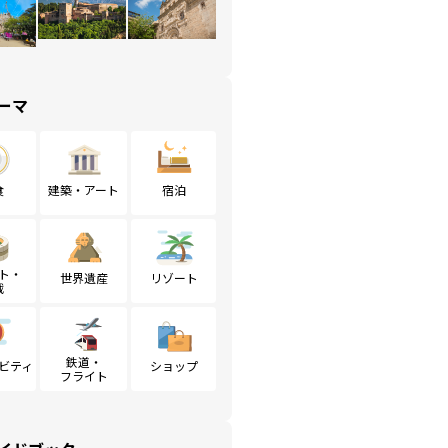
ーマ
食
建築・アート
宿泊
ト・
世界遺産
リゾート
戦
鉄道・
ビティ
ショップ
フライト