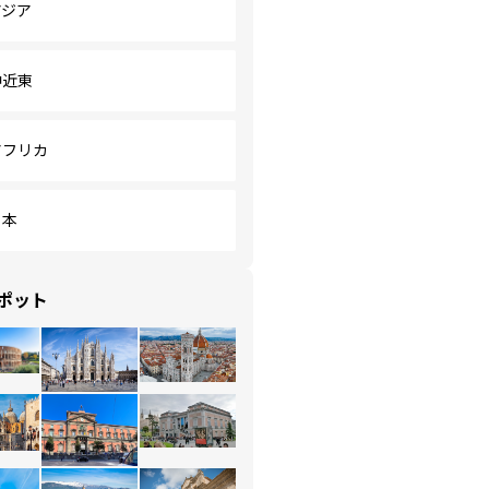
アジア
中近東
アフリカ
日本
ポット