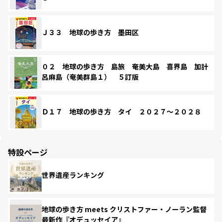
Ｊ３３ 地球の歩き方 墨田区
０２ 地球の歩き方 島旅 奄美大島 喜界島 加計
呂麻島（奄美群島１） ５訂版
Ｄ１７ 地球の歩き方 タイ ２０２７～２０２８
特設ページ
世界遺産ランキング
地球の歩き方 meets クリストファー・ノーラン監督
最新作『オデュッセイア』