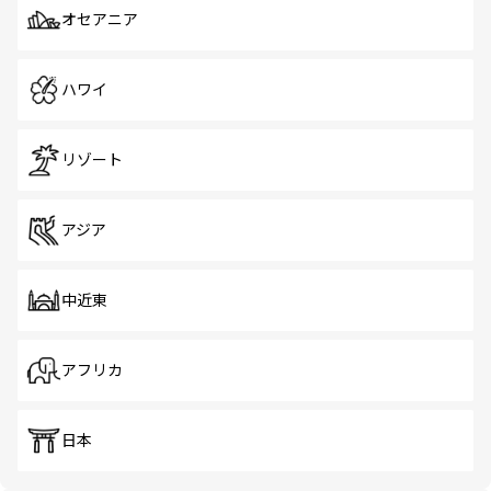
オセアニア
ハワイ
リゾート
アジア
中近東
アフリカ
日本