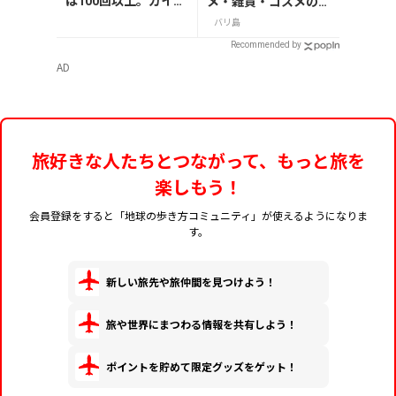
は100回以上。ガイド
メ・雑貨・コスメのお
ブックやコラム執
すすめ20選
バリ島
筆、ブログやインス
Recommended by
タグラムで、その魅力
AD
や情報、過ごし方な
どを旅行者目線でお
届けしています、小笠
原リサと申します。私
にとってハワイは、
旅好きな人たちとつながって、もっと旅を
世界でいちばん居心
楽しもう！
地のよい島であり、癒
しとパワーの充電ス
会員登録をすると「地球の歩き方コミュニティ」が使えるようになりま
ポット！ 海で心身を
す。
浄化し、山で深い癒
しを感じ、空の青さ
と眩しい太陽に力を
新しい旅先や旅仲間を見つけよう！
いただく。ハワイの
人はみんな笑顔。そ
旅や世界にまつわる情報を共有しよう！
の表情を見ていると、
穏やかな
ポイントを貯めて限定グッズをゲット！