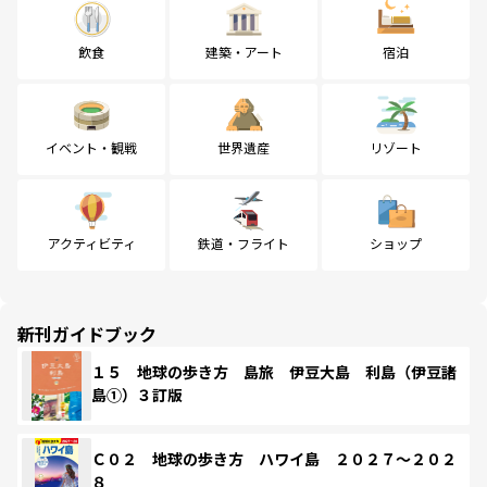
飲食
建築・アート
宿泊
イベント・観戦
世界遺産
リゾート
アクティビティ
鉄道・フライト
ショップ
新刊ガイドブック
１５ 地球の歩き方 島旅 伊豆大島 利島（伊豆諸
島①）３訂版
Ｃ０２ 地球の歩き方 ハワイ島 ２０２７～２０２
８