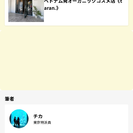
ベトナム発オーガニックコスメ店《t
aran.》
筆者
チカ
東京特派員