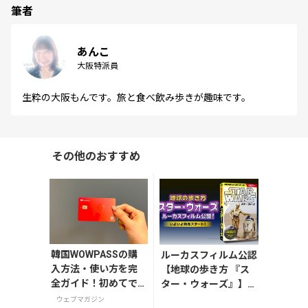
筆者
あんこ
大阪特派員
生粋の大阪もんです。旅と食べ飲み歩きが趣味です。
その他のおすすめ
韓国WOWPASSの購
ルーカスフィルム公認
入方法・使い方を完
【地球の歩き方 『ス
全ガイド！初めてで
ター・ウォーズ』】が
も迷わない
7月31日発売！初回限
ウェブマガジン