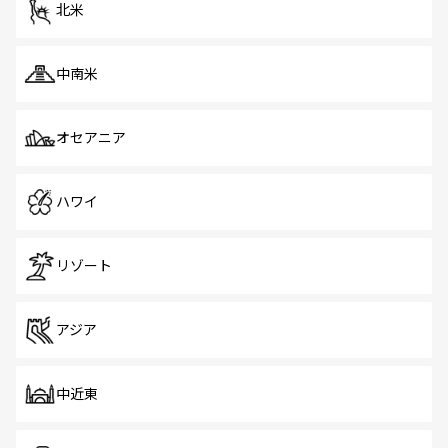
北米
中南米
オセアニア
ハワイ
リゾート
アジア
中近東