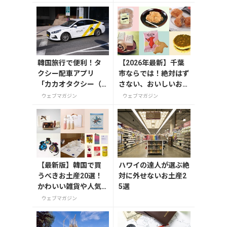
定版はホログラム仕様
の特製リバーシブル帯
付き
韓国旅行で便利！タ
【2026年最新】千葉
クシー配車アプリ
市ならでは！絶対はず
「カカオタクシー（K
さない、おいしいお土
AKAO T）」の登録・
産10選
ウェブマガジン
ウェブマガジン
利用方法
【最新版】韓国で買
ハワイの達人が選ぶ絶
うべきお土産20選！
対に外せないお土産2
かわいい雑貨や人気
5選
コスメを紹介
ウェブマガジン