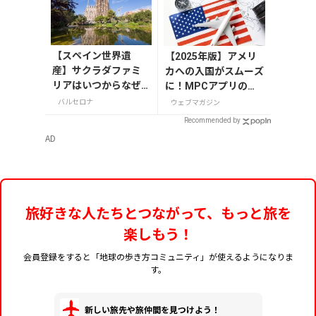
【スペイン世界遺
【2025年版】アメリ
産】サクラダファミ
カへの入国がスムーズ
リアはいつからなぜ
に！MPCアプリの登
作られた？いつ完成
録方法や使い方を解説
バルセロナ
ウェブマガジン
する？歴史と意味を
Recommended by
解説
AD
旅好きな人たちとつながって、もっと旅を
楽しもう！
会員登録をすると「地球の歩き方コミュニティ」が使えるようになりま
す。
新しい旅先や旅仲間を見つけよう！