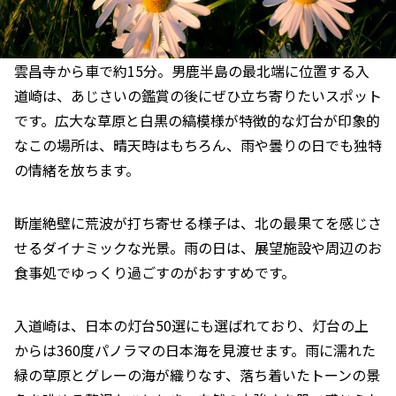
雲昌寺から車で約15分。男鹿半島の最北端に位置する入
道崎は、あじさいの鑑賞の後にぜひ立ち寄りたいスポット
です。広大な草原と白黒の縞模様が特徴的な灯台が印象的
なこの場所は、晴天時はもちろん、雨や曇りの日でも独特
の情緒を放ちます。
断崖絶壁に荒波が打ち寄せる様子は、北の最果てを感じさ
せるダイナミックな光景。雨の日は、展望施設や周辺のお
食事処でゆっくり過ごすのがおすすめです。
入道崎は、日本の灯台50選にも選ばれており、灯台の上
からは360度パノラマの日本海を見渡せます。雨に濡れた
緑の草原とグレーの海が織りなす、落ち着いたトーンの景