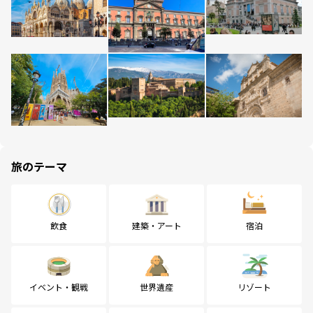
旅のテーマ
飲食
建築・アート
宿泊
イベント・観戦
世界遺産
リゾート