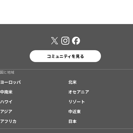
コミュニティを見る
国と地域
ヨーロッパ
北米
中南米
オセアニア
ハワイ
リゾート
アジア
中近東
アフリカ
日本