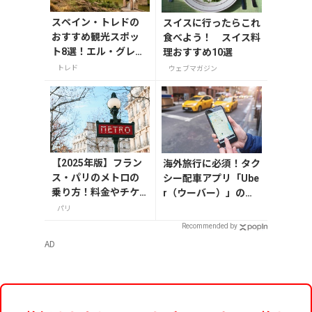
スペイン・トレドの
スイスに行ったらこれ
おすすめ観光スポッ
食べよう！ スイス料
ト8選！エル・グレコ
理おすすめ10選
の傑作や古都の魅力
トレド
ウェブマガジン
を満喫
【2025年版】フラン
海外旅行に必須！タク
ス・パリのメトロの
シー配車アプリ「Ube
乗り方！料金やチケ
r（ウーバー）」の登
ットの種類、注意点
録・利用方法
パリ
を解説
Recommended by
AD