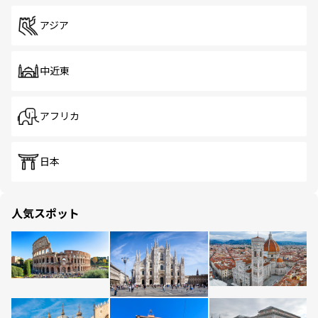
アジア
中近東
アフリカ
日本
人気スポット