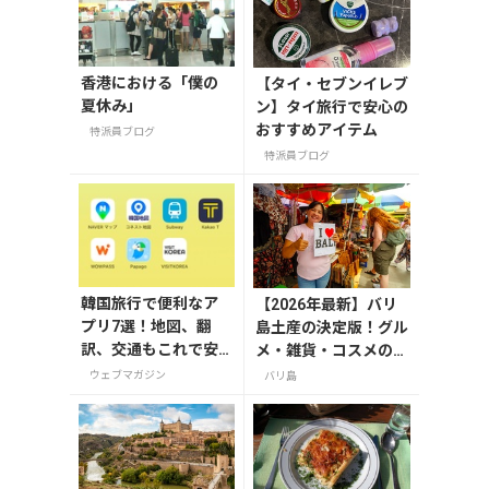
香港における「僕の
【タイ・セブンイレブ
夏休み」
ン】タイ旅行で安心の
おすすめアイテム
特派員ブログ
特派員ブログ
韓国旅行で便利なア
【2026年最新】バリ
プリ7選！地図、翻
島土産の決定版！グル
訳、交通もこれで安
メ・雑貨・コスメのお
心
すすめ20選
ウェブマガジン
バリ島