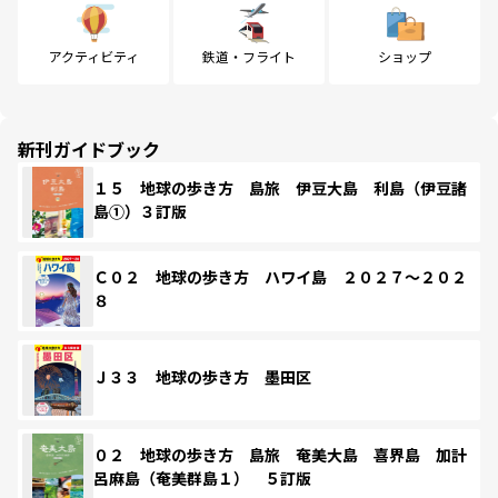
アクティビティ
鉄道・フライト
ショップ
新刊ガイドブック
１５ 地球の歩き方 島旅 伊豆大島 利島（伊豆諸
島①）３訂版
Ｃ０２ 地球の歩き方 ハワイ島 ２０２７～２０２
８
Ｊ３３ 地球の歩き方 墨田区
０２ 地球の歩き方 島旅 奄美大島 喜界島 加計
呂麻島（奄美群島１） ５訂版