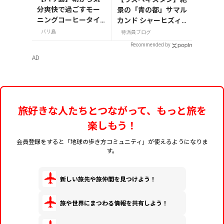
分爽快で過ごすモー
景の「青の都」サマル
ニングコーヒータイ
カンド シャーヒズィ
ム/サヌール
ンダ廟群を歩く
バリ島
特派員ブログ
Recommended by
AD
旅好きな人たちとつながって、もっと旅を
楽しもう！
会員登録をすると「地球の歩き方コミュニティ」が使えるようになりま
す。
新しい旅先や旅仲間を見つけよう！
旅や世界にまつわる情報を共有しよう！