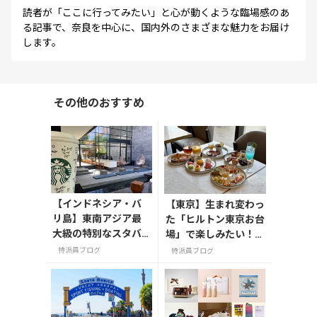
読者が「ここに行ってみたい」と心が動くような臨場感のあ
る記事で、奈良を中心に、国内外のさまざまな魅力をお届け
します。
その他のおすすめ
【インドネシア・バ
【東京】生まれ変わっ
リ島】東南アジア最
た「ヒルトン東京お台
大級の特別なスタバ
場」で楽しみたい！絶
「スターバックスリ
品グルメと映像美
特派員ブログ
特派員ブログ
ザーブⓇデワタバ
リ」