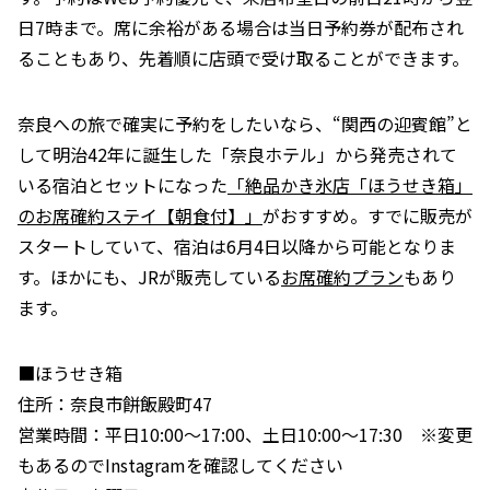
日7時まで。席に余裕がある場合は当日予約券が配布され
ることもあり、先着順に店頭で受け取ることができます。
奈良への旅で確実に予約をしたいなら、“関西の迎賓館”と
して明治42年に誕生した「奈良ホテル」から発売されて
いる宿泊とセットになった
「絶品かき氷店「ほうせき箱」
のお席確約ステイ【朝食付】」
がおすすめ。すでに販売が
スタートしていて、宿泊は6月4日以降から可能となりま
す。ほかにも、JRが販売している
お席確約プラン
もあり
ます。
■ほうせき箱
住所：奈良市餅飯殿町47
営業時間：平日10:00～17:00、土日10:00～17:30 ※変更
もあるのでInstagramを確認してください