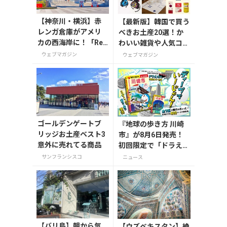
【神奈川・横浜】赤
【最新版】韓国で買う
レンガ倉庫がアメリ
べきお土産20選！か
カの西海岸に！「Red
わいい雑貨や人気コス
Brick Sunset 2026」
メを紹介
ウェブマガジン
ウェブマガジン
が8月1日から開催
ゴールデンゲートブ
『地球の歩き方 川崎
リッジお土産ベスト3
市』が8月6日発売！
意外に売れてる商品
初回限定で「ドラえも
ん」描き下ろし特別カ
サンフランシスコ
ニュース
バー付き
【バリ島】朝から気
【ウズベキスタン】絶