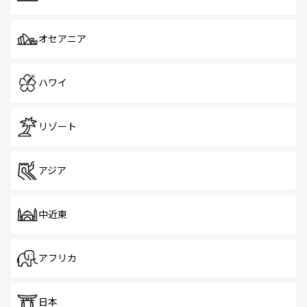
オセアニア
ハワイ
リゾート
アジア
中近東
アフリカ
日本