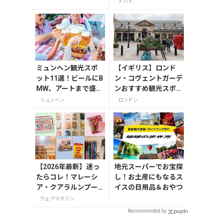
やアイススケート場を
ドバイ
し」のアイデアとは
ご紹介
ミュンヘン観光スポ
【イギリス】ロンド
ット11選！ビールにB
ン・コヴェントガーデ
MW、アートまで盛り
ンおすすめ観光スポッ
だくさん
ト3つ！
ミュンヘン
ロンドン
【2026年最新】迷っ
地元スーパーでお宝探
たらコレ！マレーシ
し！お土産にもなるス
ア・クアラルンプー
イスの日用品＆おやつ
ルで絶対買いたいお
ウェブマガジン
土産15選
Recommended by