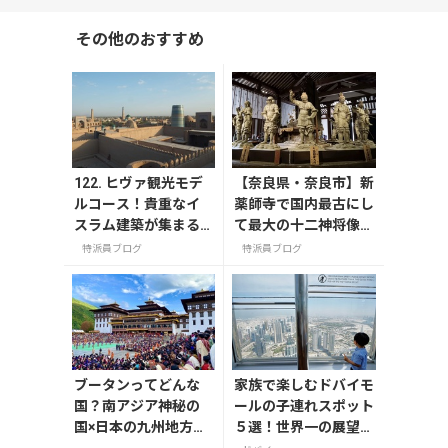
その他のおすすめ
122. ヒヴァ観光モデ
【奈良県・奈良市】新
ルコース！貴重なイ
薬師寺で国内最古にし
スラム建築が集まる
て最大の十二神将像に
旧市街イチャンカラ
出会う
特派員ブログ
特派員ブログ
を徹底散策
ブータンってどんな
家族で楽しむドバイモ
国？南アジア神秘の
ールの子連れスポット
国×日本の九州地方で
５選！世界一の展望台
生まれた「地域おこ