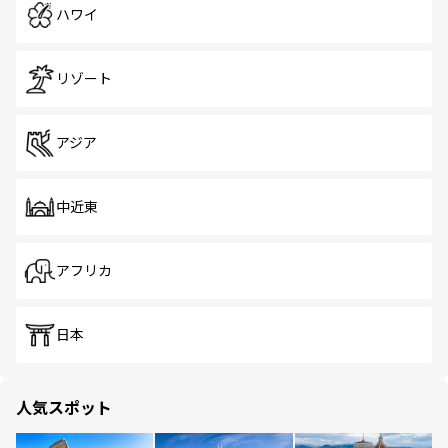
ハワイ
リゾート
アジア
中近東
アフリカ
日本
人気スポット