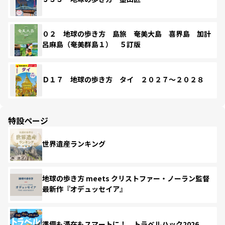
０２ 地球の歩き方 島旅 奄美大島 喜界島 加計
呂麻島（奄美群島１） ５訂版
Ｄ１７ 地球の歩き方 タイ ２０２７～２０２８
特設ページ
世界遺産ランキング
地球の歩き方 meets クリストファー・ノーラン監督
最新作『オデュッセイア』
準備も滞在もスマートに！ トラベルハック2026