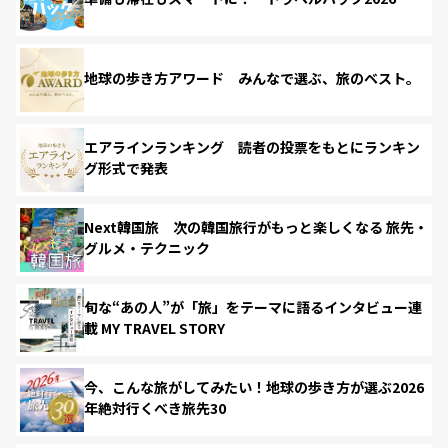
地球の歩き方アワード みんなで選ぶ、旅のベスト。
エアラインランキング 読者の投票をもとにランキン
グ形式で発表
Next韓国旅 次の韓国旅行がもっと楽しくなる 旅先・
グルメ・テクニック
旬な“あの人”が「旅」をテーマに語るインタビュー連
載 MY TRAVEL STORY
今、こんな旅がしてみたい！地球の歩き方が選ぶ2026
年絶対行くべき旅先30