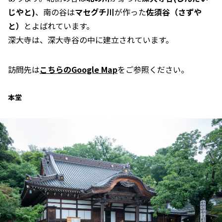
じやと)
、南の谷は
マセグチ川
が作った
佐須谷（さずや
と）
とよばれています。
深大寺は、深大寺谷の中に建立されています。
訪問先は
こちらのGoogle Map
をご参照ください。
本堂