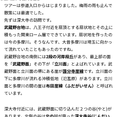
ツアーは参道入口からはじまりました。梅雨の雨も止んで
散策には最適でした。
先ずは深大寺の訪問です。
武蔵野台地
は、八王子付近を扇頂とする扇状地とその上に
積もった関東ローム層でできています。扇状地を作ったの
は今の多摩川。そうなんです、大昔多摩川は埼玉に向かっ
て流れていたこともあったのですね。
武蔵野台地の南側には
2段の河岸段丘
があり、最上部の面
を「
武蔵野面
」その下が「
立川面
」とよばれています。武
蔵野面と立川面の堺にある崖が
国分寺崖線
です。立川面の
下に多摩川が流れる沖積低地（氾濫原）があります。立川
面と多摩川の間の崖は
布田崖線（ふだがいせん）
と呼ばれ
ています。
深大寺付近には、武蔵野面に切り込んだ２つの谷(やと)が
あります。北側の谷は
北の川
が穿った
深大寺谷(じんだい