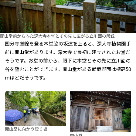
開山堂前からみた深大寺本堂とその先に広がる立川面の段丘
国分寺崖線を登る本堂脇の坂道を上ると、深大寺植物園手
前に
開山堂
があります。深大寺で最初に建立されたお堂だ
そうです。お堂の前から、眼下に本堂とその先に立川面の
谷を望むことができます。開山堂がある武蔵野面は標高50
ｍほどだそうです。
開山堂に向かう登り坂
開山堂