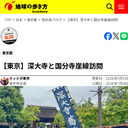
TOP
日本
東京都
特派員ブログ
【東京】深大寺と国分寺崖線訪問
東京都
【東京】深大寺と国分寺崖線訪問
テッド＠東京
更新日
2026年7月5日
東京特派員
公開日
2026年7月4日