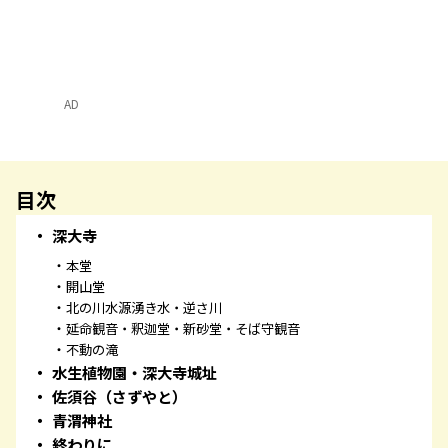
AD
目次
深大寺
本堂
開山堂
北の川水源湧き水・逆さ川
延命観音・釈迦堂・新砂堂・そば守観音
不動の滝
水生植物園・深大寺城址
佐須谷（さずやと）
青渭神社
終わりに