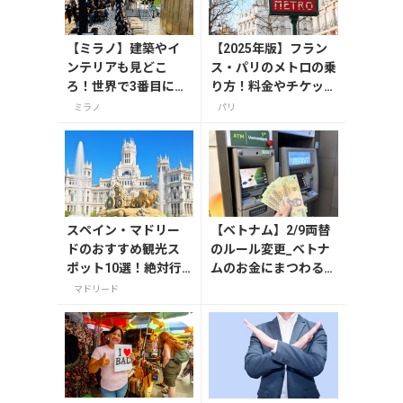
【ミラノ】建築やイ
【2025年版】フラン
ンテリアも見どこ
ス・パリのメトロの乗
ろ！世界で3番目にオ
り方！料金やチケット
ープンしたスターバ
の種類、注意点を解説
ミラノ
パリ
ックス リザーブ ロー
スタリー
スペイン・マドリー
【ベトナム】2/9両替
ドのおすすめ観光ス
のルール変更_ベトナ
ポット10選！絶対行
ムのお金にまつわるエ
くべき名所を紹介
トセトラ（ハノイ編）
マドリード