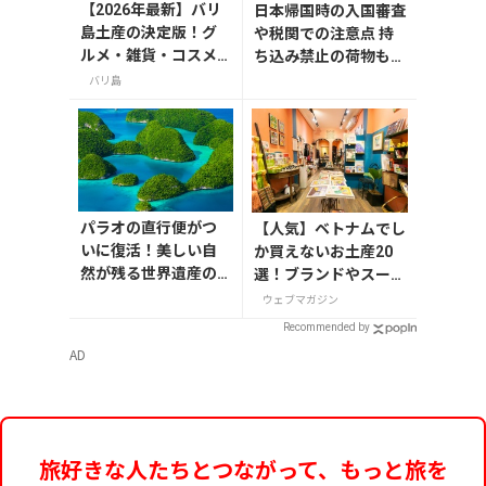
【2026年最新】バリ
日本帰国時の入国審査
島土産の決定版！グ
や税関での注意点 持
ルメ・雑貨・コスメ
ち込み禁止の荷物も解
のおすすめ20選
説
バリ島
パラオの直行便がつ
【人気】ベトナムでし
いに復活！美しい自
か買えないお土産20
然が残る世界遺産の
選！ブランドやスーパ
島々へ行こう【今旅2
ーのお菓子や雑貨まで
ウェブマガジン
026】
紹介
Recommended by
AD
旅好きな人たちとつながって、もっと旅を