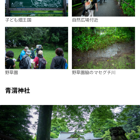
子ども畑王国
自然広場付近
野草園
野草園脇のマセグチ川
青渭神社