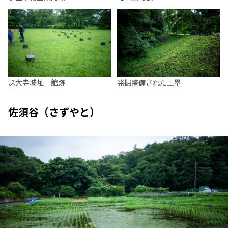
深大寺城址 館跡
発掘整備された土塁
佐須谷（さずやと）