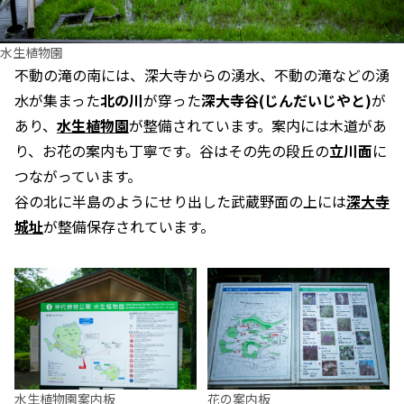
水生植物園
不動の滝の南には、深大寺からの湧水、不動の滝などの湧
水が集まった
北の川
が穿った
深大寺谷(じんだいじやと)
が
あり、
水生植物園
が整備されています。案内には木道があ
り、お花の案内も丁寧です。谷はその先の段丘の
立川面
に
つながっています。
谷の北に半島のようにせり出した武蔵野面の上には
深大寺
城址
が整備保存されています。
水生植物園案内板
花の案内板