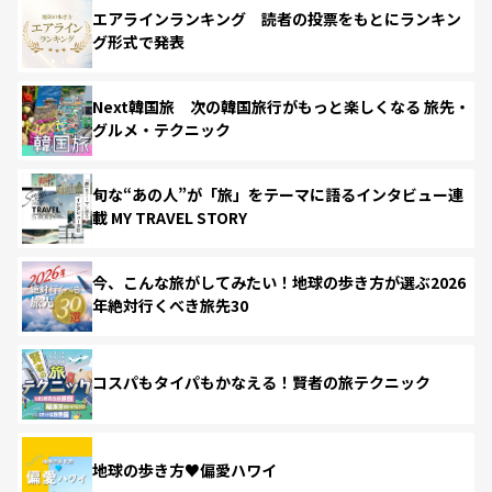
エアラインランキング 読者の投票をもとにランキン
グ形式で発表
Next韓国旅 次の韓国旅行がもっと楽しくなる 旅先・
グルメ・テクニック
旬な“あの人”が「旅」をテーマに語るインタビュー連
載 MY TRAVEL STORY
今、こんな旅がしてみたい！地球の歩き方が選ぶ2026
年絶対行くべき旅先30
コスパもタイパもかなえる！賢者の旅テクニック
地球の歩き方♥偏愛ハワイ