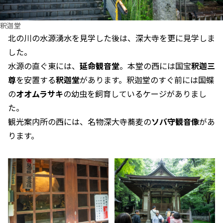
釈迦堂
北の川の水源湧水を見学した後は、深大寺を更に見学しま
した。
水源の直ぐ東には、
延命観音堂
。本堂の西には国宝
釈迦三
尊
を安置する
釈迦堂
があります。釈迦堂のすぐ前には国蝶
の
オオムラサキ
の幼虫を飼育しているケージがありまし
た。
観光案内所の西には、名物深大寺蕎麦の
ソバ守観音像
があ
ります。