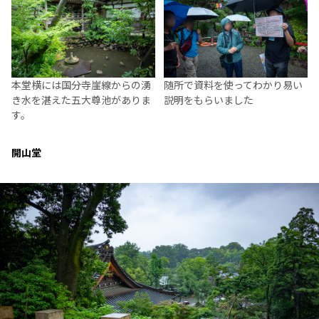
本堂横には国分寺崖線からの湧
随所で資料を使ってわかり易い
き水を湛えた五大尊池がありま
説明をもらいました
す。
開山堂