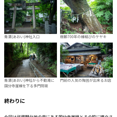
青渭(あおい)神社入口
樹齢700年の縁結びのケヤキ
青渭(あおい)神社から不動滝に
門前の人気の陶芸が出来るお店
国分寺崖線を下る多門院坂
終わりに
今回は武蔵野台地の南にある国分寺崖線とその脇に建立さ