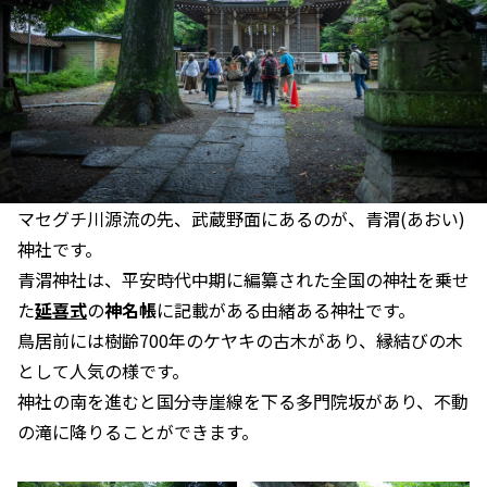
マセグチ川源流の先、武蔵野面にあるのが、青渭(あおい)
神社です。
青渭神社は、平安時代中期に編纂された全国の神社を乗せ
た
延喜式
の
神名帳
に記載がある由緒ある神社です。
鳥居前には樹齢700年のケヤキの古木があり、縁結びの木
として人気の様です。
神社の南を進むと国分寺崖線を下る多門院坂があり、不動
の滝に降りることができます。