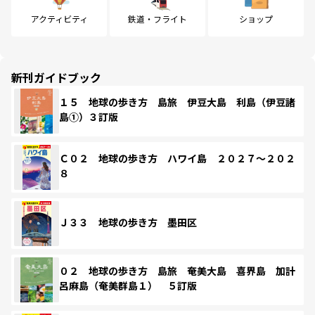
アクティビティ
鉄道・フライト
ショップ
新刊ガイドブック
１５ 地球の歩き方 島旅 伊豆大島 利島（伊豆諸
島①）３訂版
Ｃ０２ 地球の歩き方 ハワイ島 ２０２７～２０２
８
Ｊ３３ 地球の歩き方 墨田区
０２ 地球の歩き方 島旅 奄美大島 喜界島 加計
呂麻島（奄美群島１） ５訂版