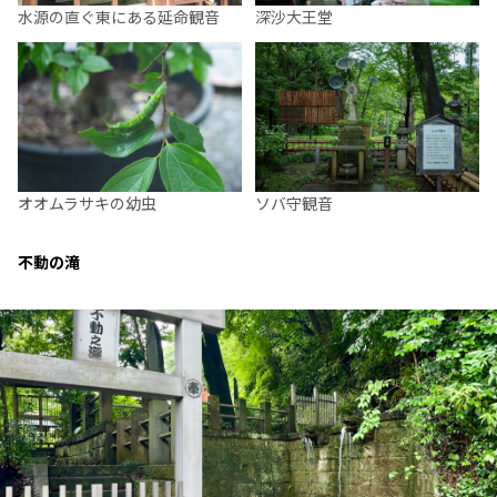
水源の直ぐ東にある延命観音
深沙大王堂
オオムラサキの幼虫
ソバ守観音
不動の滝