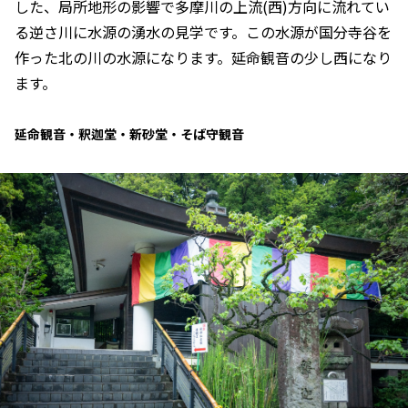
した、局所地形の影響で多摩川の上流(西)方向に流れてい
る逆さ川に水源の湧水の見学です。この水源が国分寺谷を
作った北の川の水源になります。延命観音の少し西になり
ます。
延命観音・釈迦堂・新砂堂・そば守観音