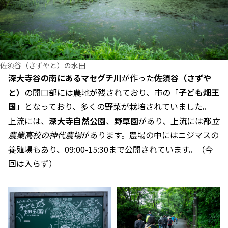
佐須谷（さずやと）の水田
深大寺谷の南にあるマセグチ川
が作った
佐須谷（さずや
と）
の開口部には農地が残されており、市の「
子ども畑王
国
」となっており、多くの野菜が栽培されていました。
上流には、
深大寺自然公園
、
野草園
があり、上流には都
立
農業高校の神代農場
があります。農場の中にはニジマスの
養殖場もあり、09:00-15:30まで公開されています。（今
回は入らず）