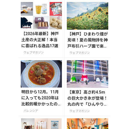
【2026年最新】神戸
【神戸】ひまわり畑が
土産の大正解！本当
見頃！夏の風物詩を神
に喜ばれる逸品17選
戸布引ハーブ園で楽し
もう
ウェブマガジン
ウェブマガジン
明日から12月。11月
【東京】高さ約4.5m
に入っても2020年は
の巨大かき氷が登場！
比較的暖かかったの
丸の内で「ひんやりＫ
ですが、さすがに寒
ＩＴＴＥ」が8月7日
バレンシア
ウェブマガジン
くなってきました。
から開催