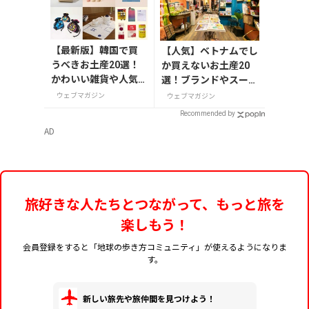
【最新版】韓国で買
【人気】ベトナムでし
うべきお土産20選！
か買えないお土産20
かわいい雑貨や人気
選！ブランドやスーパ
コスメを紹介
ーのお菓子や雑貨まで
ウェブマガジン
ウェブマガジン
紹介
Recommended by
AD
旅好きな人たちとつながって、もっと旅を
楽しもう！
会員登録をすると「地球の歩き方コミュニティ」が使えるようになりま
す。
新しい旅先や旅仲間を見つけよう！