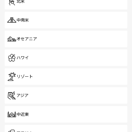
北米
中南米
オセアニア
ハワイ
リゾート
アジア
中近東