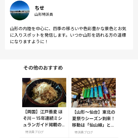
ちせ
山形特派員
山形の内陸を中心に、四季の移ろいや色彩豊かな景色とお気
に入りスポットを発信します。いつか山形を訪れる方の道標
になりますように！
その他のおすすめ
【両国】江戸蕎麦 ほ
【山形〜仙台】東北の
そ川－15年連続ミシ
夏祭りシーズン到来！
ュランガイド掲載の
移動は「仙山線」と
名店
「高速バス」どっちが
特派員ブログ
特派員ブログ
正解？