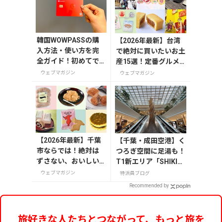
韓国WOWPASSの購
【2026年最新】台湾
入方法・使い方を完
で絶対に買いたいお土
全ガイド！初めてで
産15選！定番グルメ
も迷わない
やかわいい雑貨、限定
ウェブマガジン
ウェブマガジン
商品も紹介
【2026年最新】千葉
【千葉・成田空港】く
市ならでは！絶対は
つろぎ空間に足湯も！
ずさない、おいしい
T1新エリア「SHIKIS
お土産10選
AI GARDEN」
ウェブマガジン
特派員ブログ
Recommended by
旅好きな人たちとつながって、もっと旅を