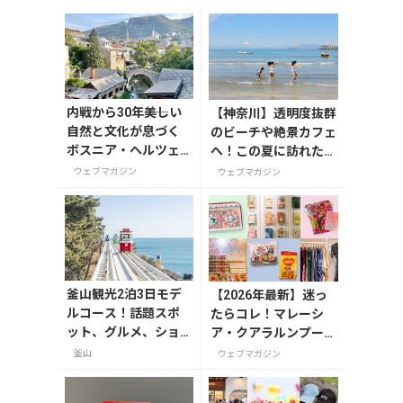
内戦から30年――美しい
【神奈川】透明度抜群
自然と文化が息づく
のビーチや絶景カフェ
ボスニア・ヘルツェ
へ！この夏に訪れたい
ゴビナへ
三浦半島の穴場スポッ
ウェブマガジン
ウェブマガジン
ト
釜山観光2泊3日モデ
【2026年最新】迷っ
ルコース！話題スポ
たらコレ！マレーシ
ット、グルメ、ショ
ア・クアラルンプール
ッピングを満喫
で絶対買いたいお土産
釜山
ウェブマガジン
15選