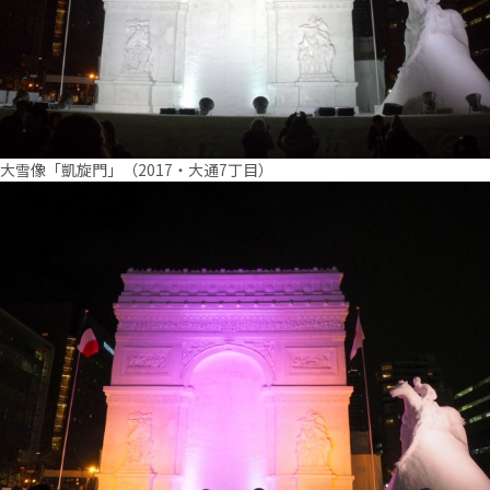
大雪像「凱旋門」（2017・大通7丁目）