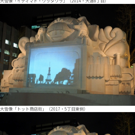
大雪像「イティマド・ウッダウラ」（2014・大通8丁目）
大雪像「トット商店街」（2017・5丁目東側）