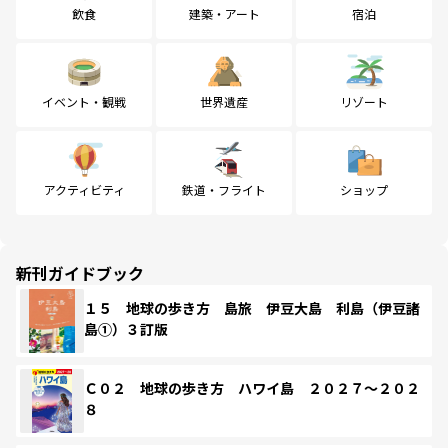
飲食
建築・アート
宿泊
イベント・観戦
世界遺産
リゾート
アクティビティ
鉄道・フライト
ショップ
新刊ガイドブック
１５ 地球の歩き方 島旅 伊豆大島 利島（伊豆諸
島①）３訂版
Ｃ０２ 地球の歩き方 ハワイ島 ２０２７～２０２
８