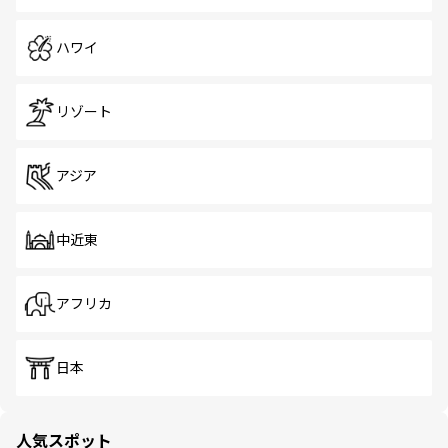
ハワイ
リゾート
アジア
中近東
アフリカ
日本
人気スポット