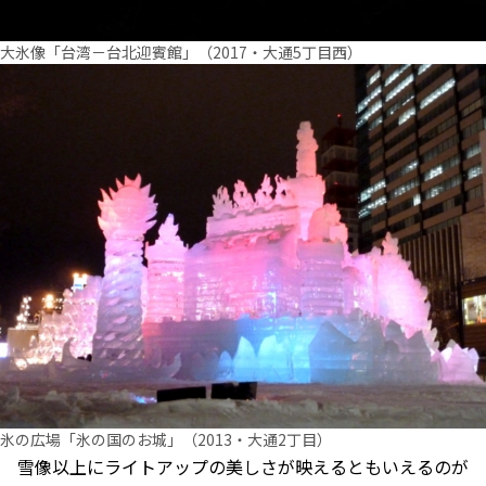
大氷像「台湾－台北迎賓館」（2017・大通5丁目西）
氷の広場「氷の国のお城」（2013・大通2丁目）
雪像以上にライトアップの美しさが映えるともいえるのが