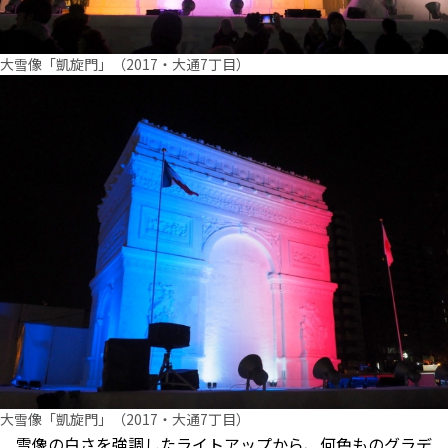
大雪像「凱旋門」（2017・大通7丁目）
大雪像「凱旋門」（2017・大通7丁目）
雪像の白さを強調したライトアップから、何色ものグラデ