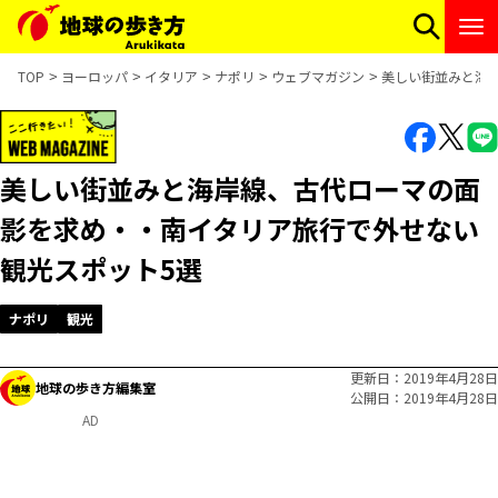
TOP
ヨーロッパ
イタリア
ナポリ
ウェブマガジン
美しい街並みと海
美しい街並みと海岸線、古代ローマの面
影を求め・・南イタリア旅行で外せない
観光スポット5選
ナポリ
観光
更新日
2019年4月28日
地球の歩き方編集室
公開日
2019年4月28日
AD