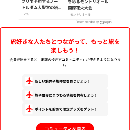
プリで予約するノー
を彩るモントリオール
トルダム大聖堂の塔
国際花火大会
の登り方まとめ
パリ
モントリオール
Recommended by
旅好きな人たちとつながって、もっと旅を
楽しもう！
会員登録をすると「地球の歩き方コミュニティ」が使えるようになりま
す。
新しい旅先や旅仲間を見つけよう！
旅や世界にまつわる情報を共有しよう！
ポイントを貯めて限定グッズをゲット！
コミュニティを見る