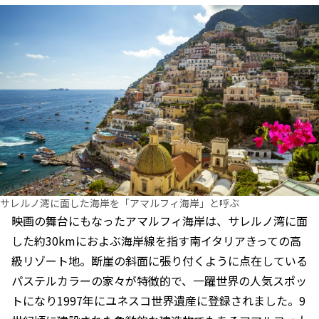
サレルノ湾に面した海岸を「アマルフィ海岸」と呼ぶ
映画の舞台にもなったアマルフィ海岸は、サレルノ湾に面
した約30kmにおよぶ海岸線を指す南イタリアきっての高
級リゾート地。断崖の斜面に張り付くように点在している
パステルカラーの家々が特徴的で、一躍世界の人気スポッ
トになり1997年にユネスコ世界遺産に登録されました。9