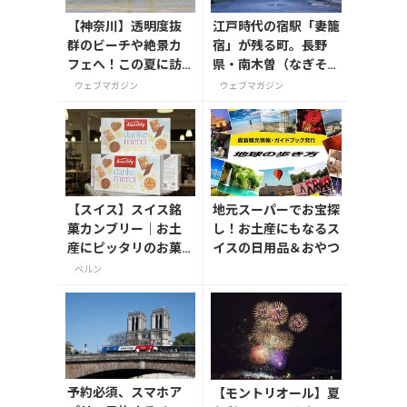
【神奈川】透明度抜
江戸時代の宿駅「妻籠
群のビーチや絶景カ
宿」が残る町。長野
フェへ！この夏に訪
県・南木曽（なぎそ）
れたい三浦半島の穴
町
ウェブマガジン
ウェブマガジン
場スポット
【スイス】スイス銘
地元スーパーでお宝探
菓カンブリー｜お土
し！お土産にもなるス
産にピッタリのお菓
イスの日用品＆おやつ
子からカンブリー・
ベルン
エクスペリエンスま
で
予約必須、スマホア
【モントリオール】夏