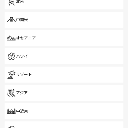
北米
中南米
オセアニア
ハワイ
リゾート
アジア
中近東