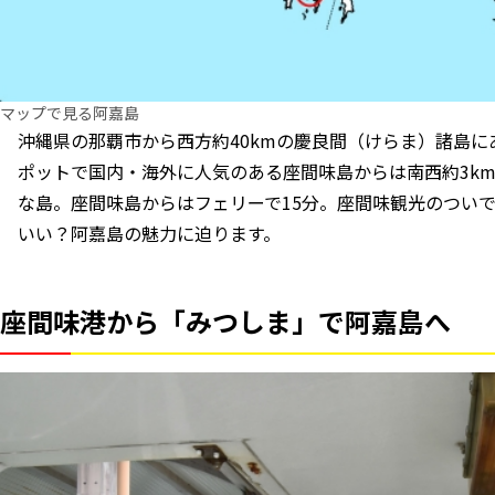
マップで見る阿嘉島
沖縄県の那覇市から西方約40kmの慶良間（けらま）諸島
ポットで国内・海外に人気のある座間味島からは南西約3km
な島。座間味島からはフェリーで15分。座間味観光のつい
いい？阿嘉島の魅力に迫ります。
座間味港から「みつしま」で阿嘉島へ