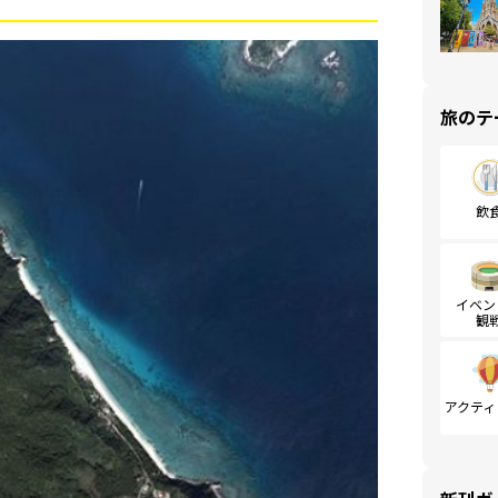
旅のテ
飲
イベン
観
アクティ