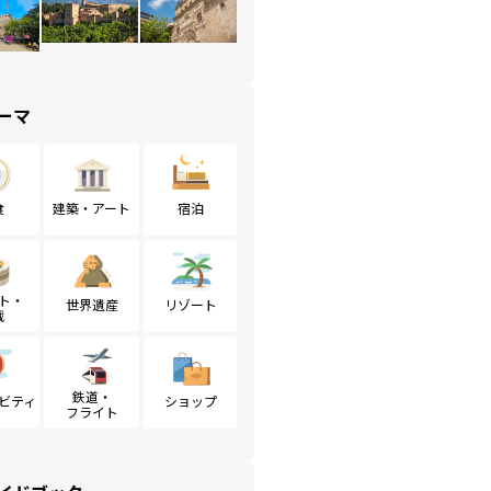
ーマ
食
建築・アート
宿泊
ト・
世界遺産
リゾート
戦
鉄道・
ビティ
ショップ
フライト