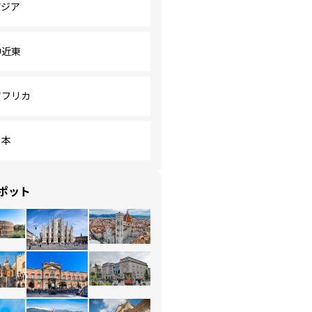
アジア
中近東
アフリカ
日本
ポット