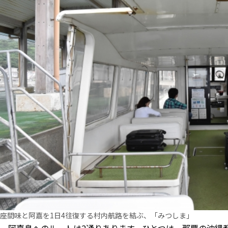
座間味と阿嘉を1日4往復する村内航路を結ぶ、「みつしま」