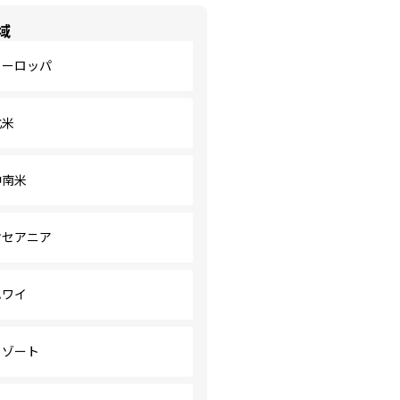
域
ヨーロッパ
北米
中南米
オセアニア
ハワイ
リゾート