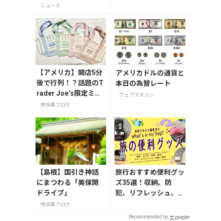
グッズが当たる発行
説
ニュース
記念アンケート実施
中
【アメリカ】開店5分
アメリカドルの通貨と
後で行列！？話題のT
本日の為替レート
rader Joe’s限定ミニ
ウェブマガジン
トート発売日レポ
特派員ブログ
【島根】国引き神話
旅行おすすめ便利グッ
にまつわる「美保関
ズ35選！収納、防
ドライブ」
犯、リフレッシュ、ど
れを持って行く？【編
特派員ブログ
集者の旅の持ち物】
Recommended by