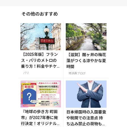
その他のおすすめ
【2025年版】フラン
【滋賀】醒ヶ井の梅花
ス・パリのメトロの
藻がつくる涼やかな夏
乗り方！料金やチケ
時間
ットの種類、注意点
パリ
特派員ブログ
を解説
『地球の歩き方 町田
日本帰国時の入国審査
市』が2027年春に発
や税関での注意点 持
行決定！オリジナル
ち込み禁止の荷物も解