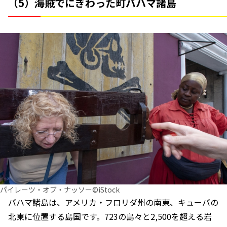
（5）海賊でにぎわった町バハマ諸島
パイレーツ・オブ・ナッソー©iStock
バハマ諸島は、アメリカ・フロリダ州の南東、キューバの
北東に位置する島国です。723の島々と2,500を超える岩