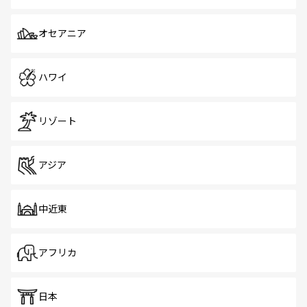
オセアニア
ハワイ
リゾート
アジア
中近東
アフリカ
日本