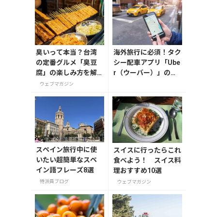
臭いって本当？台湾
海外旅行に必須！タク
の定番グルメ「臭豆
シー配車アプリ「Ube
腐」の楽しみ方を解
r（ウーバー）」の登
説！定番メニューと
録・利用方法
ウェブマガジン
おすすめ店も紹介
スペイン旅行中に使
スイスに行ったらこれ
いたい超簡単なスペ
食べよう！ スイス料
イン語フレーズ8選
理おすすめ10選
特派員ブログ
ウェブマガジン