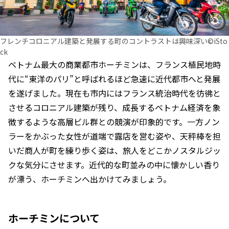
フレンチコロニアル建築と発展する町のコントラストは興味深い©iSto
ck
ベトナム最大の商業都市ホーチミンは、フランス植民地時
代に“東洋のパリ”と呼ばれるほど急速に近代都市へと発展
を遂げました。現在も市内にはフランス統治時代を彷彿と
させるコロニアル建築が残り、成長するベトナム経済を象
徴するような高層ビル群との競演が印象的です。一方ノン
ラーをかぶった女性が道端で露店を営む姿や、天秤棒を担
いだ商人が町を練り歩く姿は、旅人をどこかノスタルジッ
クな気分にさせます。近代的な町並みの中に懐かしい香り
が漂う、ホーチミンへ出かけてみましょう。
ホーチミンについて