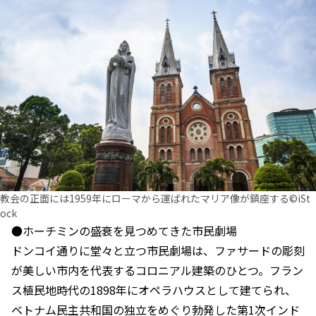
教会の正面には1959年にローマから運ばれたマリア像が鎮座する©iSt
ock
●ホーチミンの盛衰を見つめてきた市民劇場
ドンコイ通りに堂々と立つ市民劇場は、ファサードの彫刻
が美しい市内を代表するコロニアル建築のひとつ。フラン
ス植民地時代の1898年にオペラハウスとして建てられ、
ベトナム民主共和国の独立をめぐり勃発した第1次インド