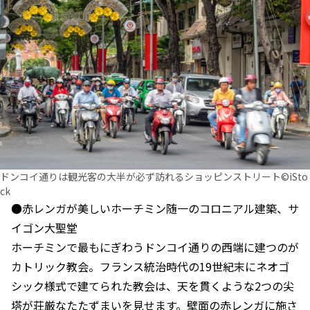
ドンコイ通りは観光客の大半が必ず訪れるショッピンストリート©iSto
ck
●赤レンガが美しいホーチミン随一のコロニアル建築、サ
イゴン大聖堂
ホーチミンで最もにぎわうドンコイ通りの西端に建つのが
カトリック教会。フランス統治時代の19世紀末にネオゴ
シック様式で建てられた教会は、天を貫くような2つの尖
塔が荘厳なたたずまいを見せます。壁面の赤レンガに施さ