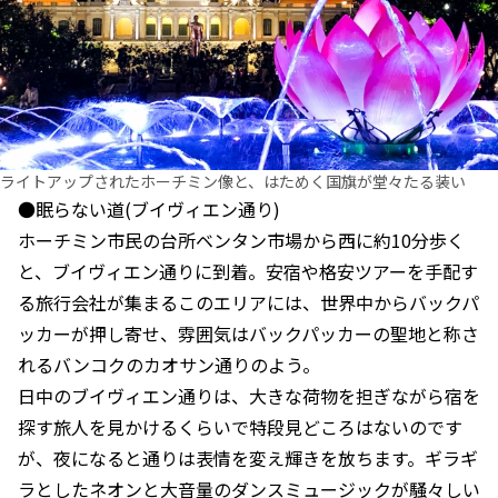
ライトアップされたホーチミン像と、はためく国旗が堂々たる装い
●眠らない道(ブイヴィエン通り)
ホーチミン市民の台所ベンタン市場から西に約10分歩く
と、ブイヴィエン通りに到着。安宿や格安ツアーを手配す
る旅行会社が集まるこのエリアには、世界中からバックパ
ッカーが押し寄せ、雰囲気はバックパッカーの聖地と称さ
れるバンコクのカオサン通りのよう。
日中のブイヴィエン通りは、大きな荷物を担ぎながら宿を
探す旅人を見かけるくらいで特段見どころはないのです
が、夜になると通りは表情を変え輝きを放ちます。ギラギ
ラとしたネオンと大音量のダンスミュージックが騒々しい