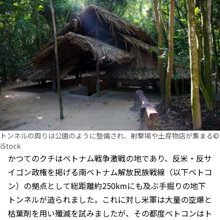
トンネルの周りは公園のように整備され、射撃場や土産物店が集まる©
iStock
かつてのクチはベトナム戦争激戦の地であり、反米・反サ
イゴン政権を掲げる南ベトナム解放民族戦線（以下ベトコ
ン）の拠点として総距離約250kmにも及ぶ手掘りの地下
トンネルが造られました。これに対し米軍は大量の空爆と
枯葉剤を用い殲滅を試みましたが、その都度ベトコンはト