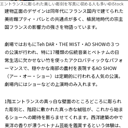
エントランスに彫られた美しい彫刻を写真に収める人も多い©iStock
建物正面のデザインは同年代にフランス国内で建てられた
美術館プティ・パレとの共通点が多く、植民地時代の宗主
国フランスの影響力の強さを物語っています。
劇場ではおもにTeh DAR・THE MIST・AO SHOWの３つ
の公演が行われ、特に17種類の伝統音楽とベトナムの日
常生活に欠かせない竹を使ったアクロバティックなパフォ
ーマンスで、穏やかな南部の農村を表現するAO SHOW
（アー・オー・ショー）は定期的に行われる人気の公演。
劇場内にはショーなどの上演時のみ入れます。
1階エントランスの真っ白な壁面のところどころに彫られ
た彫刻と、階段に敷かれた真っ赤な絨毯が、これから始ま
るショーへの期待を膨らませてくれます。西洋建築の中で
東洋の香りが漂うベトナム芸能を鑑賞するという体験は、