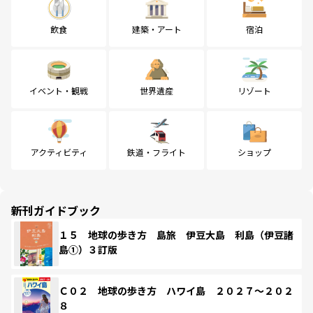
飲食
建築・アート
宿泊
イベント・観戦
世界遺産
リゾート
アクティビティ
鉄道・フライト
ショップ
新刊ガイドブック
１５ 地球の歩き方 島旅 伊豆大島 利島（伊豆諸
島①）３訂版
Ｃ０２ 地球の歩き方 ハワイ島 ２０２７～２０２
８