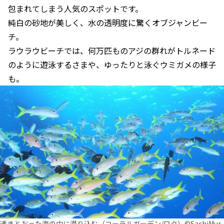
包まれてしまう人気のスポットです。
純白の砂地が美しく、水の透明度に驚くオブジャンビー
チ。
ラウラウビーチでは、何万匹ものアジの群れがトルネード
のように遊泳するさまや、ゆったりと泳ぐウミガメの様子
も。
透きとおった海の中に潜り込む（コーラルガーデン/ロタ）©SachiMur