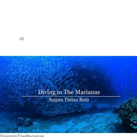
AD
DivinginTheMarianas