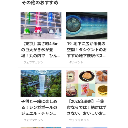
その他のおすすめ
【東京】高さ約4.5m
19. 地下に広がる美の
の巨大かき氷が登
空間！タシケントのお
場！丸の内で「ひん
すすめ地下鉄駅ベスト
やりＫＩＴＴＥ」が8
5
ウェブマガジン
タシケント
月7日から開催
子供と一緒に楽しめ
【2026年最新】千葉
る！シンガポールの
市ならでは！絶対はず
ジュエル・チャン
さない、おいしいお土
ギ・エアポート
産10選
ウェブマガジン
ウェブマガジン