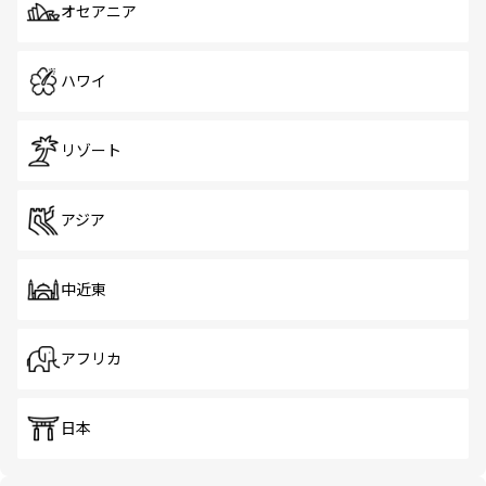
オセアニア
ハワイ
リゾート
アジア
中近東
アフリカ
日本