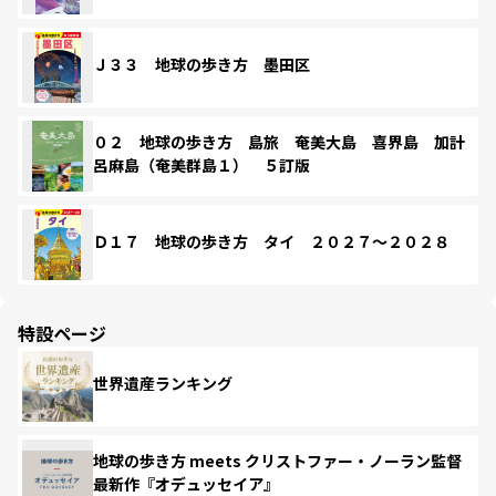
Ｊ３３ 地球の歩き方 墨田区
０２ 地球の歩き方 島旅 奄美大島 喜界島 加計
呂麻島（奄美群島１） ５訂版
Ｄ１７ 地球の歩き方 タイ ２０２７～２０２８
特設ページ
世界遺産ランキング
地球の歩き方 meets クリストファー・ノーラン監督
最新作『オデュッセイア』