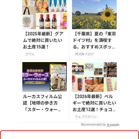
【2025年最新】グア
【千葉県】夏の「東京
ムで絶対に買いたい
ドイツ村」を満喫す
お土産15選！
る、おすすめスポット
3選
グアム
特派員ブログ
ルーカスフィルム公
【2026年最新】ベル
認【地球の歩き方
ギーで絶対に買いたい
『スター・ウォー
お土産12選！チョコ
ズ』】が7月31日発
レートやビール・雑貨
ウェブマガジン
売！初回限定版はホ
まで紹介
Recommended by
ログラム仕様の特製
リバーシブル帯付き