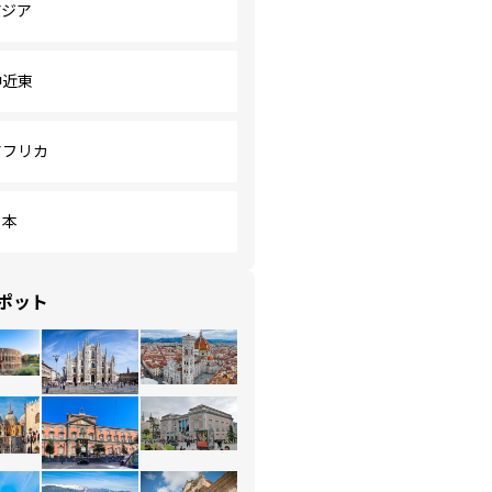
アジア
中近東
アフリカ
日本
ポット