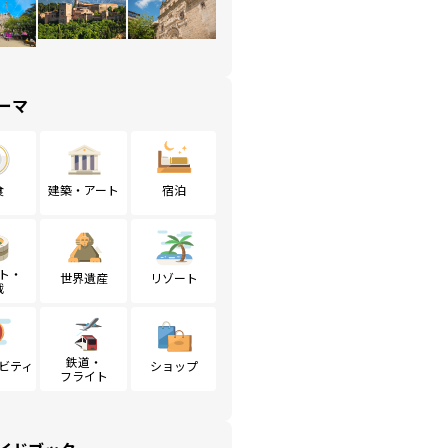
ーマ
食
建築・アート
宿泊
ト・
世界遺産
リゾート
戦
鉄道・
ビティ
ショップ
フライト