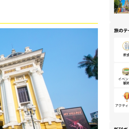
旅のテ
飲
イベン
観
アクティ