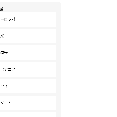
域
ヨーロッパ
北米
中南米
オセアニア
ハワイ
リゾート