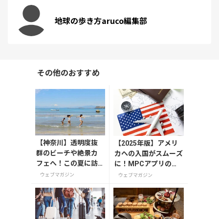
地球の歩き方aruco編集部
その他のおすすめ
【神奈川】透明度抜
【2025年版】アメリ
群のビーチや絶景カ
カへの入国がスムーズ
フェへ！この夏に訪
に！MPCアプリの登
れたい三浦半島の穴
録方法や使い方を解説
ウェブマガジン
ウェブマガジン
場スポット