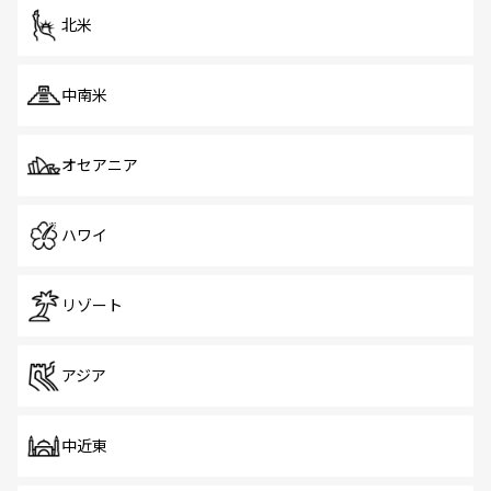
北米
中南米
オセアニア
ハワイ
リゾート
アジア
中近東