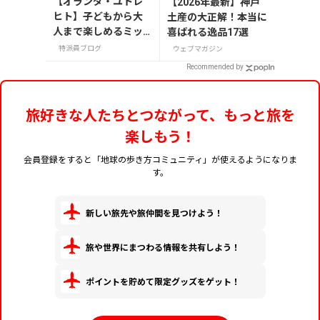
【オランダ・ユトレ
【2026年最新】神戸
ヒト】子どもから大
土産の大正解！本当に
人まで楽しめるミッ
喜ばれる逸品17選
フィーミュージア
特派員ブログ
ウェブマガジン
ム！街中にあるミッ
Recommended by
フィースポットもご
紹介
旅好きな人たちとつながって、もっと旅を
楽しもう！
会員登録をすると「地球の歩き方コミュニティ」が使えるようになりま
す。
新しい旅先や旅仲間を見つけよう！
旅や世界にまつわる情報を共有しよう！
ポイントを貯めて限定グッズをゲット！