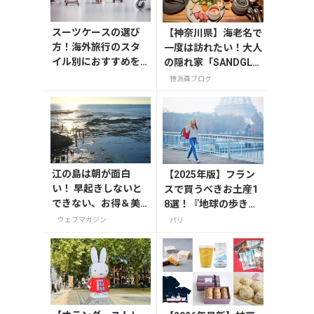
スーツケースの選び
【神奈川県】海老名で
方！海外旅行のスタ
一度は訪れたい！大人
イル別におすすめを
の隠れ家「SANDGLA
解説
SS 熾火」で味わうア
特派員ブログ
フタヌーンティー
江の島は朝が面白
【2025年版】フラン
い！ 早起きしないと
スで買うべきお土産1
できない、お得＆美
8選！『地球の歩き
味しいがたくさんの
方』編集者おすすめの
ウェブマガジン
パリ
体験をしよう
お菓子や雑貨などを紹
介