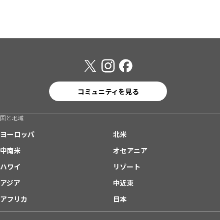
コミュニティを見る
国と地域
ヨーロッパ
北米
中南米
オセアニア
ハワイ
リゾート
アジア
中近東
アフリカ
日本