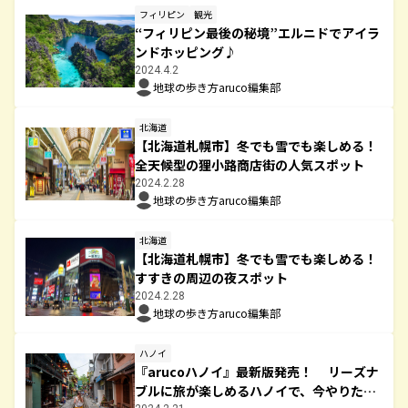
フィリピン
観光
“フィリピン最後の秘境”エルニドでアイラ
ンドホッピング♪
2024.4.2
地球の歩き方aruco編集部
北海道
【北海道札幌市】冬でも雪でも楽しめる！
全天候型の狸小路商店街の人気スポット
2024.2.28
地球の歩き方aruco編集部
北海道
【北海道札幌市】冬でも雪でも楽しめる！
すすきの周辺の夜スポット
2024.2.28
地球の歩き方aruco編集部
ハノイ
『arucoハノイ』最新版発売！ リーズナ
ブルに旅が楽しめるハノイで、今やりたい