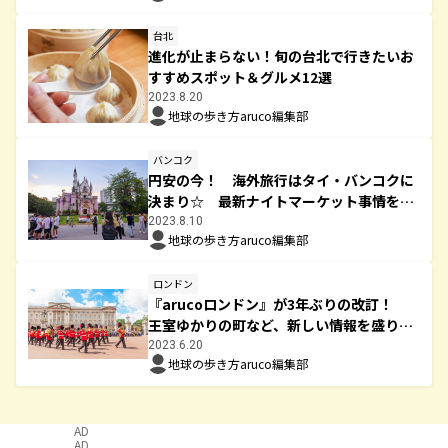
台北
進化が止まらない！旬の台北で行きたいお
すすめスポット＆グルメ12選
2023.8.20
地球の歩き方aruco編集部
バンコク
円安の今！ 海外旅行はタイ・バンコクに
決まり☆ 最新ナイトマーケット事情をお
届けします！
2023.8.10
地球の歩き方aruco編集部
ロンドン
『arucoロンドン』が3年ぶりの改訂！
王室ゆかりの町など、新しい情報を盛り込
んでパワーアップ！！
2023.6.20
地球の歩き方aruco編集部
AD
AD