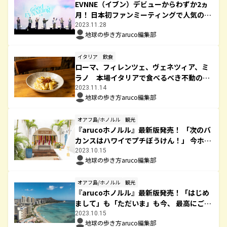
EVNNE（イブン）デビューからわずか2ヵ
月！ 日本初ファンミーティングで人気の高
さを証明！
2023.11.28
地球の歩き方aruco編集部
イタリア
飲食
ローマ、フィレンツェ、ヴェネツィア、ミ
ラノ 本場イタリアで食べるべき不動の人
気パスタ＆リゾットはコレ！
2023.11.14
地球の歩き方aruco編集部
オアフ島/ホノルル
観光
『arucoホノルル』最新版発売！ 「次のバ
カンスはハワイでプチぼうけん！」 今ホノ
ルルでしたいこと10☆
2023.10.15
地球の歩き方aruco編集部
オアフ島/ホノルル
観光
『arucoホノルル』最新版発売！「はじめ
まして」も「ただいま」も今、 最高にご機
嫌な地上の楽園ワイキキへいざ！
2023.10.15
地球の歩き方aruco編集部