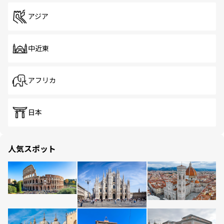
アジア
中近東
アフリカ
日本
人気スポット