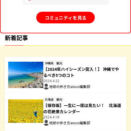
コミュニティを見る
新着記事
沖縄県
観光
【2024年ハイシーズン突入！】 沖縄でや
るべき5つのコト
2024.4.22
地球の歩き方aruco編集部
北海道
観光
【保存版】一生に一度は見たい！ 北海道
の花絶景カレンダー
2024.4.18
地球の歩き方aruco編集部