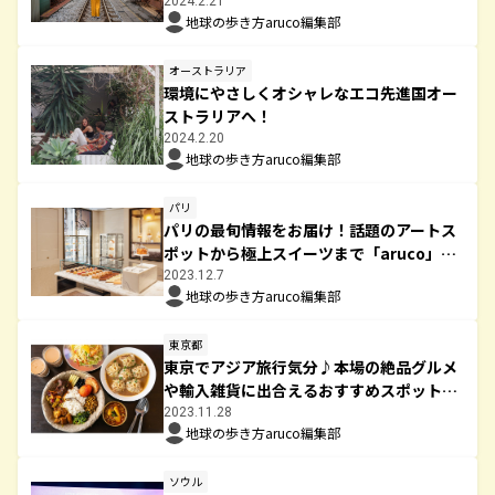
4つのこと
2024.2.21
地球の歩き方aruco編集部
オーストラリア
環境にやさしくオシャレなエコ先進国オー
ストラリアへ！
2024.2.20
地球の歩き方aruco編集部
パリ
パリの最旬情報をお届け！話題のアートス
ポットから極上スイーツまで「aruco」が
徹底調査
2023.12.7
地球の歩き方aruco編集部
東京都
東京でアジア旅行気分♪本場の絶品グルメ
や輸入雑貨に出合えるおすすめスポットは
ココ！
2023.11.28
地球の歩き方aruco編集部
ソウル