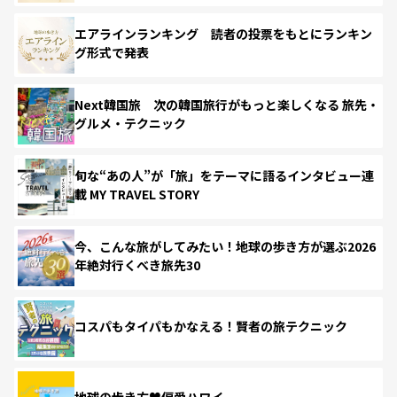
エアラインランキング 読者の投票をもとにランキン
グ形式で発表
Next韓国旅 次の韓国旅行がもっと楽しくなる 旅先・
グルメ・テクニック
旬な“あの人”が「旅」をテーマに語るインタビュー連
載 MY TRAVEL STORY
今、こんな旅がしてみたい！地球の歩き方が選ぶ2026
年絶対行くべき旅先30
コスパもタイパもかなえる！賢者の旅テクニック