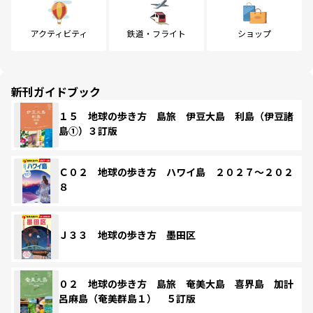
アクティビティ
鉄道・フライト
ショップ
新刊ガイドブック
１５ 地球の歩き方 島旅 伊豆大島 利島（伊豆諸
島①）３訂版
Ｃ０２ 地球の歩き方 ハワイ島 ２０２７～２０２
８
Ｊ３３ 地球の歩き方 墨田区
０２ 地球の歩き方 島旅 奄美大島 喜界島 加計
呂麻島（奄美群島１） ５訂版