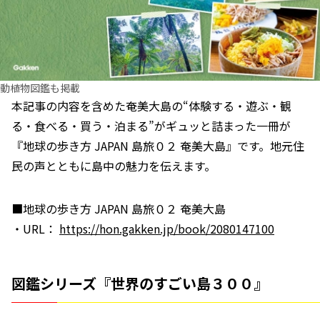
動植物図鑑も掲載
本記事の内容を含めた奄美大島の“体験する・遊ぶ・観
る・食べる・買う・泊まる”がギュッと詰まった一冊が
『地球の歩き方 JAPAN 島旅０２ 奄美大島』です。地元住
民の声とともに島中の魅力を伝えます。
■地球の歩き方 JAPAN 島旅０２ 奄美大島
・URL：
https://hon.gakken.jp/book/2080147100
図鑑シリーズ『世界のすごい島３００』