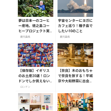
夢は日本一のコーヒ
宇宙センターにヨガに
ー産地。徳之島コー
カフェ巡り！種子島で
ヒープロジェクト実
したい10のこと
現への道
鹿児島県
鹿児島県
【保存版】イギリス
【奈良】木のおもちゃ
のお土産20選！ロン
で奈良を旅する！平城
ドンでしか買えない
京や大和野菜に出会う
雑貨/お菓子/紅茶まで
「奈良おもちゃ美術
ロンドン
徹底紹介
館」