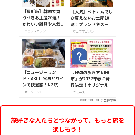
【最新版】韓国で買
【人気】ベトナムでし
うべきお土産20選！
か買えないお土産20
かわいい雑貨や人気
選！ブランドやスーパ
コスメを紹介
ーのお菓子や雑貨まで
ウェブマガジン
ウェブマガジン
紹介
【ニュージーラン
『地球の歩き方 町田
ド・AKL】食事とワイ
市』が2027年春に発
ンで快適旅！NZ航空
行決定！オリジナルグ
と入国情報
ッズが当たる発行記念
オークランド
ニュース
アンケート実施中
Recommended by
旅好きな人たちとつながって、もっと旅を
楽しもう！