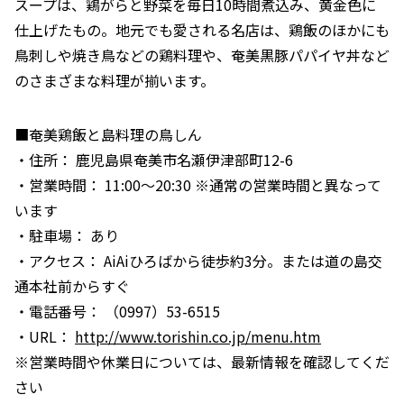
スープは、鶏がらと野菜を毎日10時間煮込み、黄金色に
仕上げたもの。地元でも愛される名店は、鶏飯のほかにも
鳥刺しや焼き鳥などの鶏料理や、奄美黒豚パパイヤ丼など
のさまざまな料理が揃います。
■奄美鶏飯と島料理の鳥しん
・住所： 鹿児島県奄美市名瀬伊津部町12-6
・営業時間： 11:00～20:30 ※通常の営業時間と異なって
います
・駐車場： あり
・アクセス： AiAiひろばから徒歩約3分。または道の島交
通本社前からすぐ
・電話番号： （0997）53-6515
・URL：
http://www.torishin.co.jp/menu.htm
※営業時間や休業日については、最新情報を確認してくだ
さい