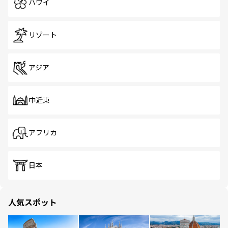
ハワイ
リゾート
アジア
中近東
アフリカ
日本
人気スポット