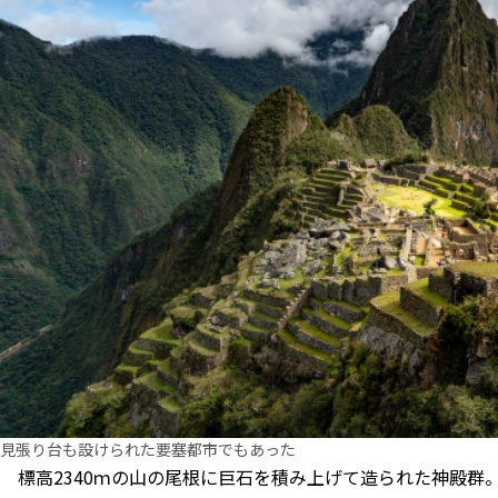
見張り台も設けられた要塞都市でもあった
標高2340ｍの山の尾根に巨石を積み上げて造られた神殿群