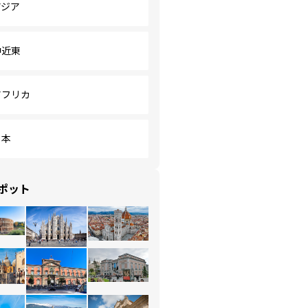
アジア
中近東
アフリカ
日本
ポット