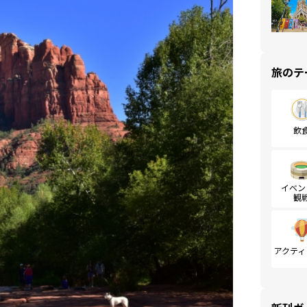
旅のテ
飲
イベン
観
アクティ