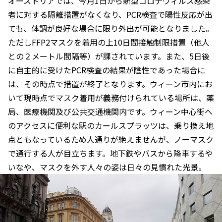
オーストリアでは、今月1日から新型コロナウィルス感染
者に対する隔離措置がなくなり、PCR検査で陽性反応が出
ても、体調が良好な場合に限り外出が可能となりました。
ただしFFP2マスクを着用の上10日間接触制限措置（他人
との２メートル間隔等）が課されています。また、5日後
に自主的に受けたPCR検査の結果が陰性であった場合に
は、その時点で措置が終了となります。ウィーン市内にお
いて現時点でマスク着用が義務付けられている場所は、薬
局、医療機関及び公共交通機関内です。ウィーン中心街へ
のアクセスに便利な駅のカールスプラッツは、乗り換え地
点ともなっているため人通りが絶えませんが、ノーマスク
で通行する人が目立ちます。地下鉄やバスから降車するや
いなや、マスクを外す人々の姿は日々の見慣れた光景。