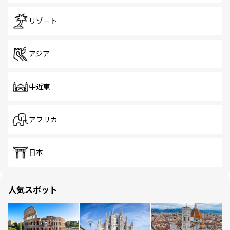
リゾート
アジア
中近東
アフリカ
日本
人気スポット