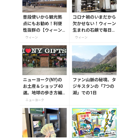
普段使いから観光拠
コロナ禍のいまだから
点にもお勧め！利便
欠かせない！ウィーン
性抜群の【ウィーン
生まれの石鹸で毎日清
西駅】
潔に！
ウィーン
ウィーン
ニューヨーク(NY)の
ファン山脈の秘境、タ
お土産＆ショップ40
ジキスタンの「7つの
選。地球の歩き方編
湖」での1日
集者セレクト！
ニューヨーク