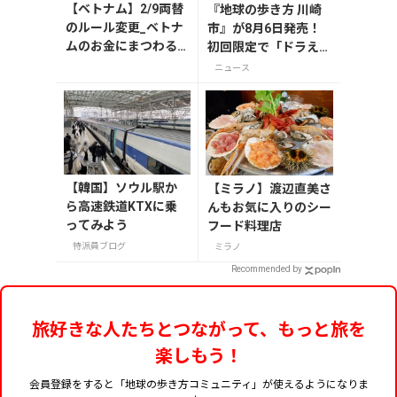
【ベトナム】2/9両替
『地球の歩き方 川崎
のルール変更_ベトナ
市』が8月6日発売！
ムのお金にまつわる
初回限定で「ドラえも
エトセトラ（ハノイ
ん」描き下ろし特別カ
ニュース
編）
バー付き
【韓国】ソウル駅か
【ミラノ】渡辺直美さ
ら高速鉄道KTXに乗
んもお気に入りのシー
ってみよう
フード料理店
特派員ブログ
ミラノ
Recommended by
旅好きな人たちとつながって、もっと旅を
楽しもう！
会員登録をすると「地球の歩き方コミュニティ」が使えるようになりま