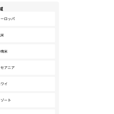
域
ヨーロッパ
北米
中南米
オセアニア
ハワイ
リゾート