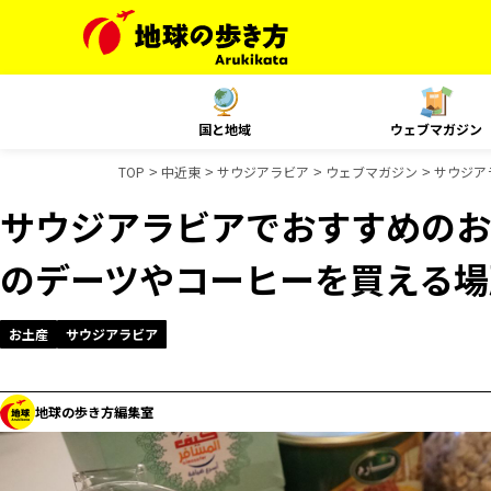
国と地域
ウェブマガジン
TOP
中近東
サウジアラビア
ウェブマガジン
サウジア
サウジアラビアでおすすめのお
のデーツやコーヒーを買える場
お土産
サウジアラビア
地球の歩き方編集室