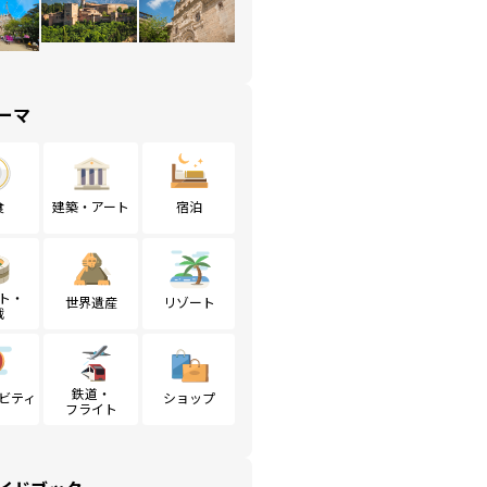
ーマ
食
建築・アート
宿泊
ト・
世界遺産
リゾート
戦
鉄道・
ビティ
ショップ
フライト