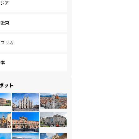
アジア
中近東
アフリカ
日本
ポット