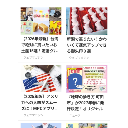
【2026年最新】台湾
新潟で巡りたい！かわ
で絶対に買いたいお
いくて運気アップでき
土産15選！定番グル
る御朱印３選
メやかわいい雑貨、
ウェブマガジン
ウェブマガジン
限定商品も紹介
【2025年版】アメリ
『地球の歩き方 町田
カへの入国がスムー
市』が2027年春に発
ズに！MPCアプリの
行決定！オリジナルグ
登録方法や使い方を
ッズが当たる発行記念
ウェブマガジン
ニュース
解説
アンケート実施中