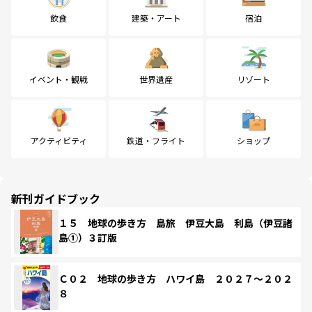
飲食
建築・アート
宿泊
イベント・観戦
世界遺産
リゾート
アクティビティ
鉄道・フライト
ショップ
新刊ガイドブック
１５ 地球の歩き方 島旅 伊豆大島 利島（伊豆諸
島①）３訂版
Ｃ０２ 地球の歩き方 ハワイ島 ２０２７～２０２
８