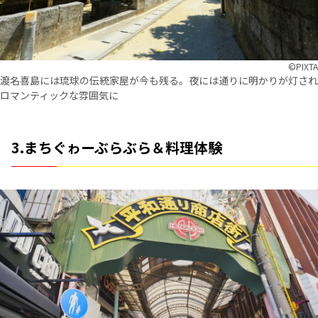
©︎PIXTA
渡名喜島には琉球の伝統家屋が今も残る。夜には通りに明かりが灯され
ロマンティックな雰囲気に
3.まちぐゎーぶらぶら＆料理体験