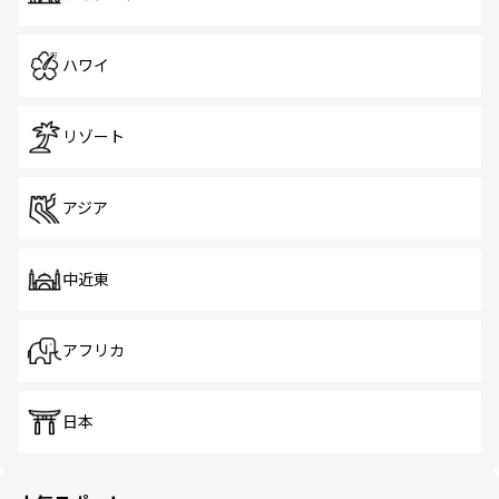
ハワイ
リゾート
アジア
中近東
アフリカ
日本