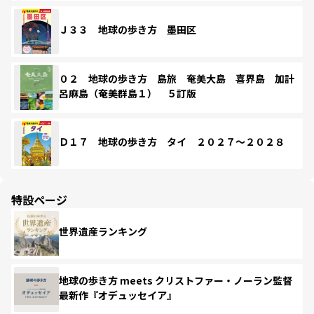
Ｊ３３ 地球の歩き方 墨田区
０２ 地球の歩き方 島旅 奄美大島 喜界島 加計
呂麻島（奄美群島１） ５訂版
Ｄ１７ 地球の歩き方 タイ ２０２７～２０２８
特設ページ
世界遺産ランキング
地球の歩き方 meets クリストファー・ノーラン監督
最新作『オデュッセイア』