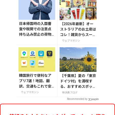
日本帰国時の入国審
【2026年最新】オー
査や税関での注意点
ストラリアのお土産は
持ち込み禁止の荷物
コレ！雑貨からスーパ
も解説
ーでも買えるグルメま
ウェブマガジン
で13選
韓国旅行で便利なア
【千葉県】夏の「東京
プリ7選！地図、翻
ドイツ村」を満喫す
訳、交通もこれで安
る、おすすめスポット
心
3選
ウェブマガジン
特派員ブログ
Recommended by