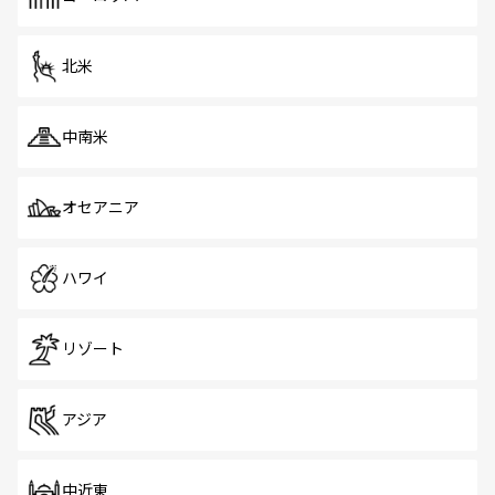
北米
中南米
オセアニア
ハワイ
リゾート
アジア
中近東