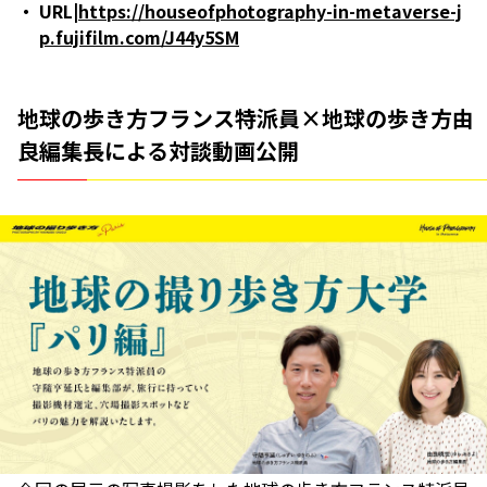
URL|
https://houseofphotography-in-metaverse-j
p.fujifilm.com/J44y5SM
地球の歩き方フランス特派員×地球の歩き方由
良編集長による対談動画公開