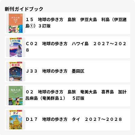
新刊ガイドブック
１５ 地球の歩き方 島旅 伊豆大島 利島（伊豆諸
島①）３訂版
Ｃ０２ 地球の歩き方 ハワイ島 ２０２７～２０２
８
Ｊ３３ 地球の歩き方 墨田区
０２ 地球の歩き方 島旅 奄美大島 喜界島 加計
呂麻島（奄美群島１） ５訂版
Ｄ１７ 地球の歩き方 タイ ２０２７～２０２８