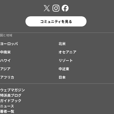
コミュニティを見る
国と地域
ヨーロッパ
北米
中南米
オセアニア
ハワイ
リゾート
アジア
中近東
アフリカ
日本
ウェブマガジン
特派員ブログ
ガイドブック
ニュース
著者一覧