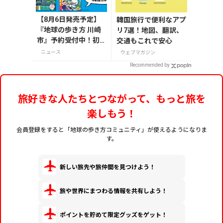
【8月6日発売予定】
韓国旅行で便利なアプ
『地球の歩き方 川崎
リ7選！地図、翻訳、
市』予約受付中！初
交通もこれで安心
回限定版は「ドラえ
ニュース
ウェブマガジン
もん」特別カバー付
Recommended by
き
旅好きな人たちとつながって、もっと旅を
楽しもう！
会員登録をすると「地球の歩き方コミュニティ」が使えるようになりま
す。
新しい旅先や旅仲間を見つけよう！
旅や世界にまつわる情報を共有しよう！
ポイントを貯めて限定グッズをゲット！