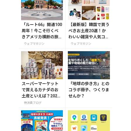
「ルート66」開通100
【最新版】韓国で買う
周年！今こそ行くべ
べきお土産20選！か
きアメリカ横断の旅
わいい雑貨や人気コス
【今旅2026】
メを紹介
ウェブマガジン
ウェブマガジン
スーパーマーケット
「地球の歩き方」との
で買えるカナダのお
コラボ冊子、つくりま
土産といえば？2025
せんか？
年版
特派員ブログ