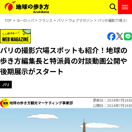
TOP
ヨーロッパ
フランス
パリ
ウェブマガジン
パリの撮影穴場スポ
パリの撮影穴場スポットも紹介！地球の
歩き方編集長と特派員の対談動画公開や
後期展示がスタート
パリ
更新日
2024年7月26日
地球の歩き方観光マーケティング事業部
公開日
2024年7月26日