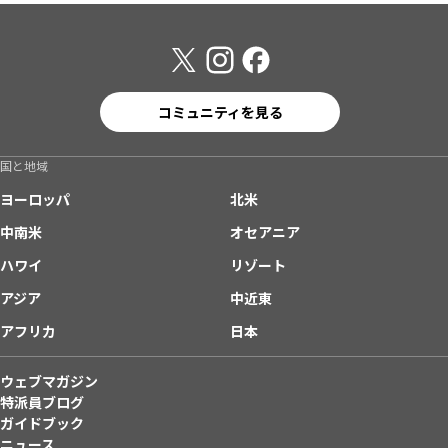
コミュニティを見る
国と地域
ヨーロッパ
北米
中南米
オセアニア
ハワイ
リゾート
アジア
中近東
アフリカ
日本
ウェブマガジン
特派員ブログ
ガイドブック
ニュース