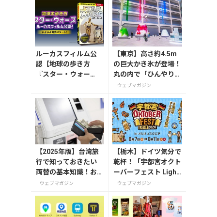
ルーカスフィルム公
【東京】高さ約4.5m
認【地球の歩き方
の巨大かき氷が登場！
『スター・ウォー
丸の内で「ひんやりＫ
ズ』】が7月31日発
ＩＴＴＥ」が8月7日
ウェブマガジン
売！初回限定版はホ
から開催
ログラム仕様の特製
リバーシブル帯付き
【2025年版】台湾旅
【栃木】ドイツ気分で
行で知っておきたい
乾杯！「宇都宮オクト
両替の基本知識！お
ーバーフェスト Light
すすめの両替方法も
2026」が8月7日から
ウェブマガジン
ウェブマガジン
解説
開催