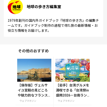
地球の歩き方編集室
1979年創刊の国内外ガイドブック『地球の歩き方』の編集チ
ームです。ガイドブック制作の過程で得た旅の最新情報・お
役立ち情報をお届けします。
その他のおすすめ
【保存版】ヴェルサ
【岩手】台湾グルメを
イユ宮殿の見どころ
満喫できる「台湾祭in
や魅力的なフランス
盛岡2026－台南ラン
の宮殿/庭園にせまる
タン祭－」が7月11日
ウェブマガジン
ウェブマガジン
から開催