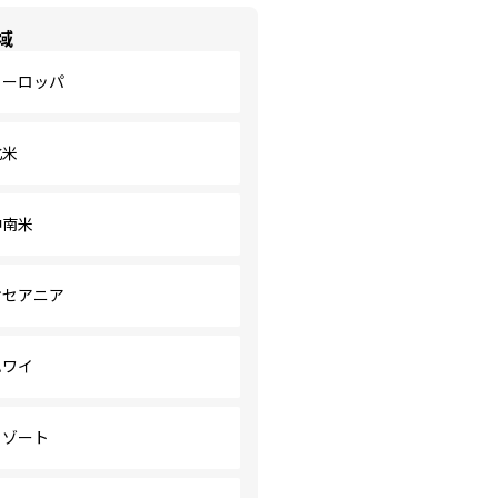
域
ヨーロッパ
北米
中南米
オセアニア
ハワイ
リゾート