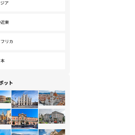
アジア
中近東
アフリカ
日本
ポット