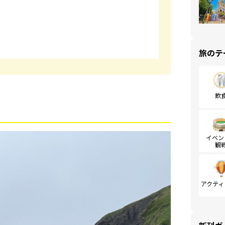
旅のテ
飲
イベン
観
アクティ