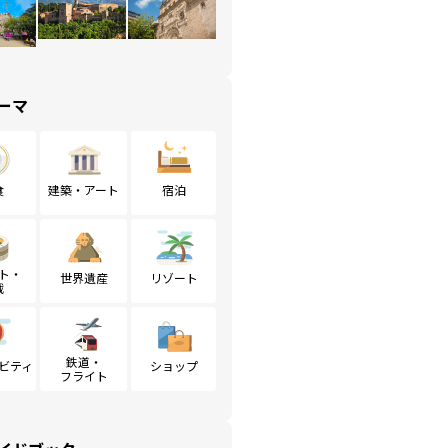
ーマ
食
建築・アート
宿泊
ト・
世界遺産
リゾート
戦
鉄道・
ビティ
ショップ
フライト