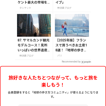
ケント最大の市場を
イブ」
大探検
タシケント
特派員ブログ
87. サマルカンド観光
【2025年版】フラン
モデルコース！見所
スで買うべきお土産1
いっぱいの世界遺産
8選！『地球の歩き
都市を満喫するおす
方』編集者おすすめの
特派員ブログ
パリ
すめプラン紹介
お菓子や雑貨などを紹
Recommended by
介
旅好きな人たちとつながって、もっと旅を
楽しもう！
会員登録をすると「地球の歩き方コミュニティ」が使えるようになりま
す。