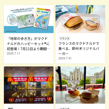
「地球の歩き方」がマクド
フランス
フランスのマクドナルドで
ナルドのハッピーセット®に
食べる、欧州オリジナルバ
初登場！7月11日より期間限
ーガー
定で販売
2025.7.11
2025.7.31
韓国
イタリア