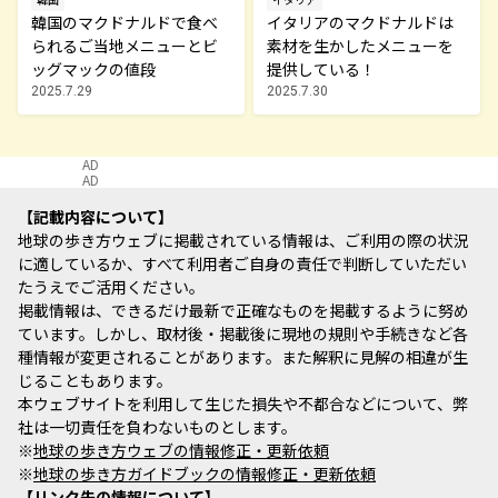
韓国のマクドナルドで食べ
イタリアのマクドナルドは
られるご当地メニューとビ
素材を生かしたメニューを
ッグマックの値段
提供している！
2025.7.29
2025.7.30
AD
AD
記載内容について
地球の歩き方ウェブに掲載されている情報は、ご利用の際の状況
に適しているか、すべて利用者ご自身の責任で判断していただい
たうえでご活用ください。
掲載情報は、できるだけ最新で正確なものを掲載するように努め
ています。しかし、取材後・掲載後に現地の規則や手続きなど各
種情報が変更されることがあります。また解釈に見解の相違が生
じることもあります。
本ウェブサイトを利用して生じた損失や不都合などについて、弊
社は一切責任を負わないものとします。
※
地球の歩き方ウェブの情報修正・更新依頼
※
地球の歩き方ガイドブックの情報修正・更新依頼
リンク先の情報について