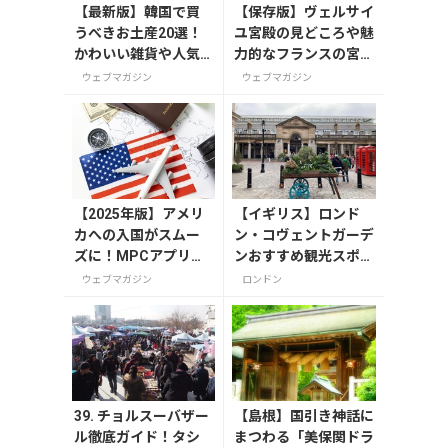
【最新版】韓国で買
【保存版】ヴェルサイ
うべきお土産20選！
ユ宮殿の見どころや魅
かわいい雑貨や人気
力的なフランスの宮
コスメを紹介
殿/庭園にせまる
ウェブマガジン
ウェブマガジン
【2025年版】アメリ
【イギリス】ロンド
カへの入国がスムー
ン・コヴェントガーデ
ズに！MPCアプリの
ンおすすめ観光スポッ
登録方法や使い方を
ト3つ！
ウェブマガジン
ロンドン
解説
39. チョルスーバザー
【島根】国引き神話に
ル徹底ガイド！タシ
まつわる「美保関ドラ