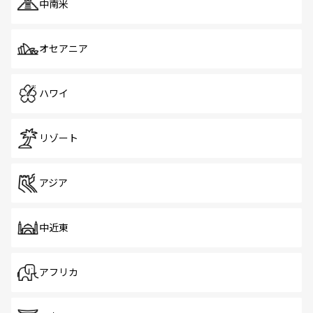
中南米
オセアニア
ハワイ
リゾート
アジア
中近東
アフリカ