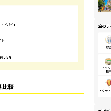
ト・ドバイ」
旅のテ
イト
飲
楽しもう
イベン
観
格比較
アクティ