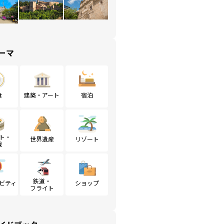
ーマ
食
建築・アート
宿泊
ト・
世界遺産
リゾート
戦
鉄道・
ビティ
ショップ
フライト