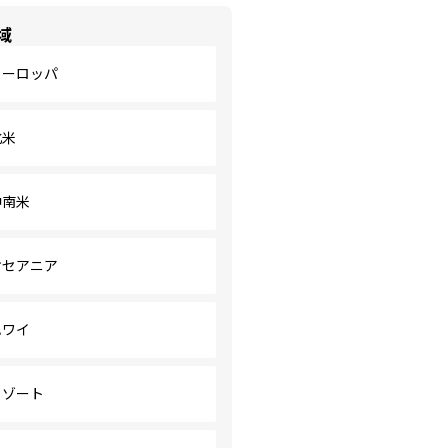
域
ヨーロッパ
北米
中南米
オセアニア
ハワイ
リゾート