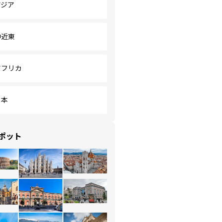
アジア
中近東
アフリカ
日本
ポット