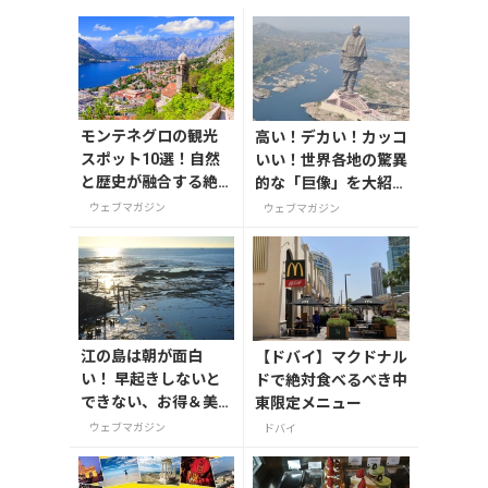
モンテネグロの観光
高い！デカい！カッコ
スポット10選！自然
いい！世界各地の驚異
と歴史が融合する絶
的な「巨像」を大紹
景の旅
介。
ウェブマガジン
ウェブマガジン
江の島は朝が面白
【ドバイ】マクドナル
い！ 早起きしないと
ドで絶対食べるべき中
できない、お得＆美
東限定メニュー
味しいがたくさんの
ウェブマガジン
ドバイ
体験をしよう