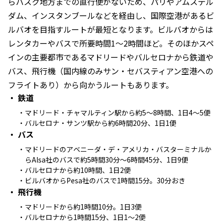
らバスク地方までの直行便がないため、パリやアムステル
ダム、インスタンブールなどを経由し、国際空港があるビ
ルバオを目指すルートが最短となります。ビルバオからは
レンタカーやバスで所要時間1〜2時間ほど。そのほかスペ
インの主要都市であるマドリードやバルセロナから鉄道や
バス、飛行機（国内線のみサン・セバスティアン空港への
フライトあり）から向かうルートもあります。
鉄道
マドリード・チャマルティン駅から約5～8時間、1日4～5便
バルセロナ・サンツ駅から約6時間20分、1日1便
バス
マドリードのアベニーダ・デ・アメリカ・バスターミナルか
らAlsa社のバスで約5時間30分～6時間45分、1日9便
バルセロナから約10時間、1日2便
ビルバオからPesa社のバスで1時間15分。30分おき
飛行機
マドリードから約1時間10分。1日3便
バルセロナから1時間15分、1日1～2便