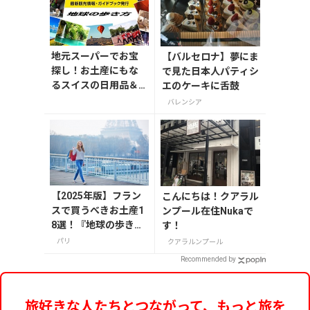
地元スーパーでお宝
【バルセロナ】夢にま
探し！お土産にもな
で見た日本人パティシ
るスイスの日用品＆
エのケーキに舌鼓
おやつ
バレンシア
【2025年版】フラン
こんにちは！クアラル
スで買うべきお土産1
ンプール在住Nukaで
8選！『地球の歩き
す！
方』編集者おすすめ
パリ
クアラルンプール
のお菓子や雑貨など
Recommended by
を紹介
旅好きな人たちとつながって、もっと旅を