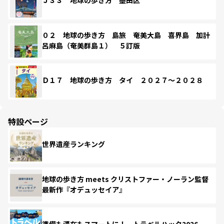
Ｊ３３ 地球の歩き方 墨田区
０２ 地球の歩き方 島旅 奄美大島 喜界島 加計
呂麻島（奄美群島１） ５訂版
Ｄ１７ 地球の歩き方 タイ ２０２７～２０２８
特設ページ
世界遺産ランキング
地球の歩き方 meets クリストファー・ノーラン監督
最新作『オデュッセイア』