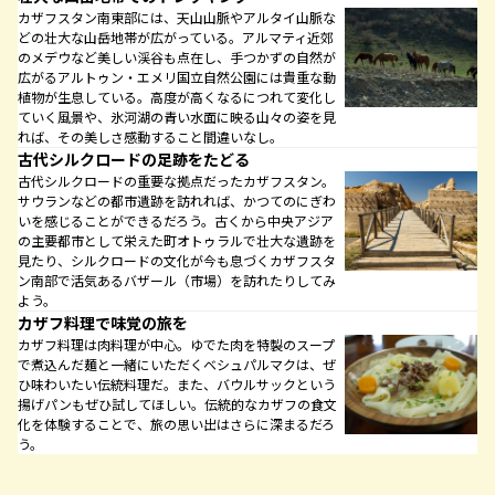
カザフスタン南東部には、天山山脈やアルタイ山脈な
どの壮大な山岳地帯が広がっている。アルマティ近郊
のメデウなど美しい渓谷も点在し、手つかずの自然が
広がるアルトゥン・エメリ国立自然公園には貴重な動
植物が生息している。高度が高くなるにつれて変化し
ていく風景や、氷河湖の青い水面に映る山々の姿を見
れば、その美しさ感動すること間違いなし。
古代シルクロードの足跡をたどる
古代シルクロードの重要な拠点だったカザフスタン。
サウランなどの都市遺跡を訪れれば、かつてのにぎわ
いを感じることができるだろう。古くから中央アジア
の主要都市として栄えた町オトゥラルで壮大な遺跡を
見たり、シルクロードの文化が今も息づくカザフスタ
ン南部で活気あるバザール（市場）を訪れたりしてみ
よう。
カザフ料理で味覚の旅を
カザフ料理は肉料理が中心。ゆでた肉を特製のスープ
で煮込んだ麺と一緒にいただくベシュパルマクは、ぜ
ひ味わいたい伝統料理だ。また、バウルサックという
揚げパンもぜひ試してほしい。伝統的なカザフの食文
化を体験することで、旅の思い出はさらに深まるだろ
う。