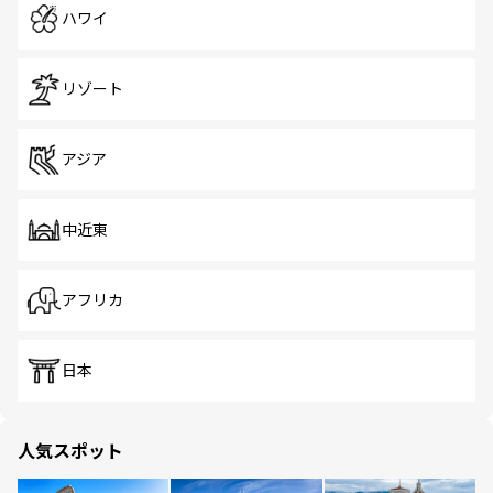
ハワイ
リゾート
アジア
中近東
アフリカ
日本
人気スポット