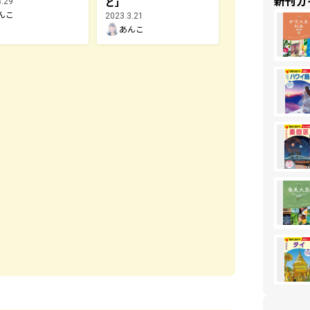
新刊ガ
と」
3.29
んこ
2023.3.21
あんこ