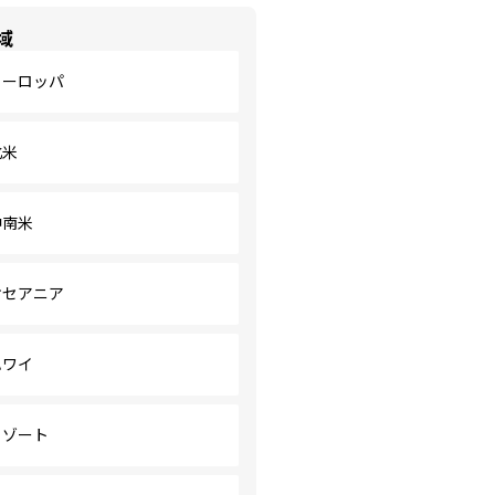
域
ヨーロッパ
北米
中南米
オセアニア
ハワイ
リゾート