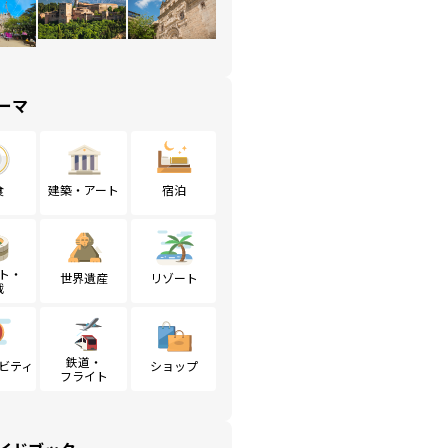
ーマ
食
建築・アート
宿泊
ト・
世界遺産
リゾート
戦
鉄道・
ビティ
ショップ
フライト