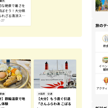
観光
的な絶景で暑さを
飛ばそう！大分県
られざる清涼スポ
4選
6.27
旅のテ
飲
イベン
観
アクティ
飲食
大阪府
交通
分】鉄輪温泉で地
【大分】もう直ぐ引退
し体験
「さんふらわあ こばる