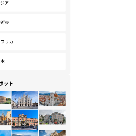
アジア
中近東
アフリカ
日本
ポット