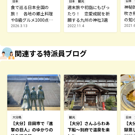
日本
日本
観光
日本
神秘
週末旅や初詣にもぴっ
食で巡る日本全国の
吹き
たり！ 恋愛成就を祈
旅！ 各地の郷土料理
の知
願する九州の神社3選
やB級グルメ1000点以
ット
上が1冊に！
2021.
2022.11.4
2026.3.13
関連する特派員ブログ
大分県
観光
日本
【大分】日田市で『進
【大分】さんふらわあ
【大
撃の巨人』のゆかりの
下船～別府で温泉を楽
獄蒸