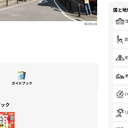
国と地
©iStock
ガイドブック
ブック