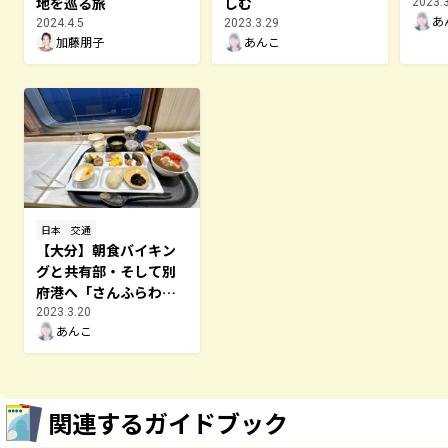
地を巡る旅
しむ
2023.
あ
2024.4.5
2023.3.29
加藤朋子
あんこ
日本
交通
【大分】朝食バイキン
グと共有部・そして別
府港へ「さんふらわあ
くれない」
2023.3.20
あんこ
関連するガイドブック