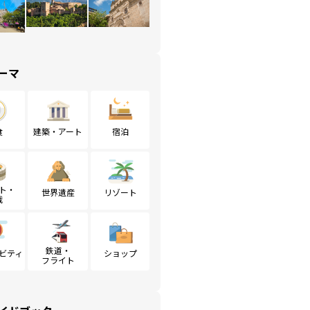
ーマ
食
建築・アート
宿泊
ト・
世界遺産
リゾート
戦
鉄道・
ビティ
ショップ
フライト