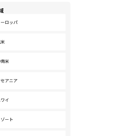
域
ヨーロッパ
北米
中南米
オセアニア
ハワイ
リゾート