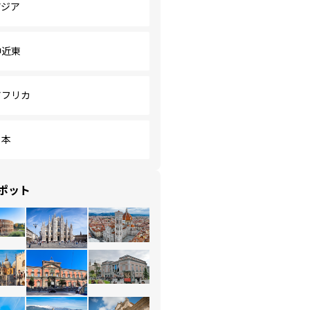
アジア
中近東
アフリカ
日本
ポット