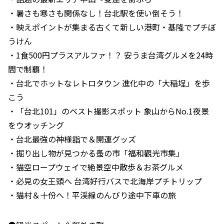
・暑さも寒さも関係なし！台北駅を使い倒そう！
・映えポイントが集まる古くて新しい港町・基隆でプチぼ
うけん
・1食500円プラスアルファ！？ 安うま台湾グルメを24時
間で制覇！
・台北でホットなレトロタウン 進化中の「大稲埕」を歩
こう
・「台北101」のベスト撮影スポット 象山からNo.1夜景
をウオッチング
・台北最強の神様詣で＆開運グッズ
・掘り出し物が見つかる蚤の市「福和觀光市集」
・猫空ロープウェイで絶景空中散歩＆お茶グルメ
・必見の女王頭へ 台湾好行バスで北海岸プチトリップ
・猫村＆十份へ！平渓線のんびり途中下車の旅