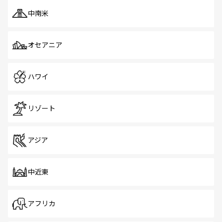
中南米
オセアニア
ハワイ
リゾート
アジア
中近東
アフリカ