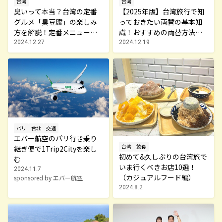
台湾
台湾
臭いって本当？台湾の定番
【2025年版】台湾旅行で知
グルメ「臭豆腐」の楽しみ
っておきたい両替の基本知
方を解説！定番メニューと
識！おすすめの両替方法も
おすすめ店も紹介
解説
2024.12.27
2024.12.19
パリ
台北
交通
エバー航空のパリ行き乗り
台湾
飲食
継ぎ便で1Trip2Cityを楽し
初めて&久しぶりの台湾旅で
む
いま行くべきお店10選！
2024.11.7
（カジュアルフード編）
sponsored by エバー航空
2024.8.2