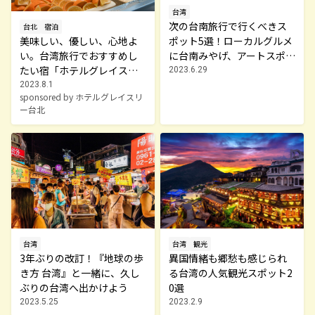
台湾
次の台南旅行で行くべきス
台北
宿泊
ポット5選！ローカルグルメ
美味しい、優しい、心地よ
に台南みやげ、アートスポ
い。台湾旅行でおすすめし
ットまで
たい宿「ホテルグレイスリ
2023.6.29
ー台北」
2023.8.1
sponsored by ホテルグレイスリ
ー台北
台湾
観光
台湾
異国情緒も郷愁も感じられ
3年ぶりの改訂！『地球の歩
る台湾の人気観光スポット2
き方 台湾』と一緒に、久し
0選
ぶりの台湾へ出かけよう
2023.2.9
2023.5.25