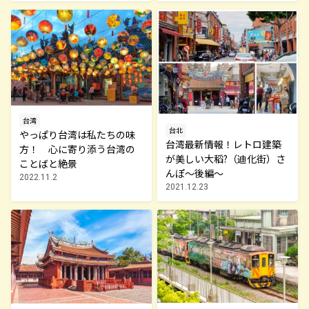
台湾
台北
やっぱり台湾は私たちの味
台湾最新情報！レトロ建築
方！ 心に寄り添う台湾の
が美しい大稻?（迪化街）さ
ことばと絶景
んぽ～後編～
2022.11.2
2021.12.23