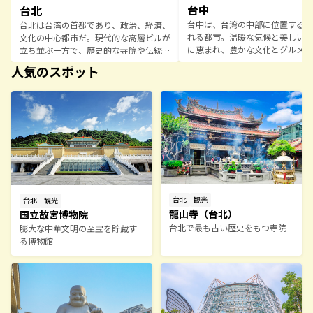
台中
台北
台中は、台湾の中部に位置する活
台北は台湾の首都であり、政治、経済、
れる都市。温暖な気候と美しい自
文化の中心都市だ。現代的な高層ビルが
に恵まれ、豊かな文化とグルメが
立ち並ぶ一方で、歴史的な寺院や伝統的
る場所として台湾国内外の観光客
な市場が数多く点在し、古きよき台湾の
人気のスポット
がある。また、台湾のアートとデ
風景と大都市の景観が共存している。ま
の中心地としても知られており、
た、台湾といえばグルメの中心地。レス
はモダンな建築や芸術的なスポッ
トランでの本格的な台湾料理を楽しむこ
在している。ショッピングやナイ
とはもちろん、夜市での食べ歩きは絶対
フも充実しており、夜市での食べ
に外せない。郊外は豊かな自然に囲まれ
カフェでのんびりと過ごすひとと
ており、市内から簡単にアクセスできる
中ならではの楽しみだ。さらに、
温泉地や登山コースなど、アウトドアア
土アクセスしやすい交通の要所で
クティビティも充実している。ほかに
り、日帰り旅行や周辺の観光地を
も、アートやショッピング、ナイトライ
点としても最適。台中の豊かな文
フも楽しめるので、家族や友人、カップ
然、そしてグルメが融合したこの
台北
観光
台北
観光
ルで訪れるのにおすすめの都市だ。
訪れる者に多彩な体験を提供する
龍山寺（台北）
国立故宮博物院
あふれる旅行先だ。
台北で最も古い歴史をもつ寺院
膨大な中華文明の至宝を貯蔵す
る博物館