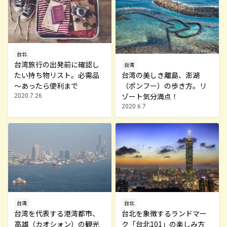
台北
台湾旅行の出発前に確認し
台湾
たい持ち物リスト。必需品
台湾の美しき離島、澎湖
～あったら便利まで
（ポンフー）の歩き方。リ
ゾート気分満点！
2020.7.26
2020.6.7
台北
台湾
台北を象徴するランドマー
台湾を代表する港湾都市、
ク「台北101」の楽しみ方
高雄（カオシォン）の観光