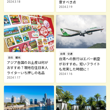
意すべき点
2024.3.18
2024.2.19
台湾
交通
台北
観光
台湾への旅行はエバー航空
アジア各国のお土産は何が
がおすすめ。短いフライト
おすすめ？現地在住日本人
も充実した時間に！
ライターいち押しの名品
2024.1.16
2024.1.17