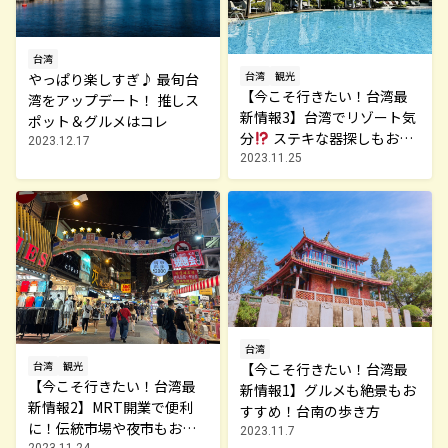
台湾
台湾
観光
やっぱり楽しすぎ♪ 最旬台
【今こそ行きたい！台湾最
湾をアップデート！ 推しス
新情報3】台湾でリゾート気
ポット＆グルメはコレ
分
ステキな器探しもおす
2023.12.17
すめ！ 桃園＆鶯歌の歩き方
2023.11.25
台湾
台湾
観光
【今こそ行きたい！台湾最
【今こそ行きたい！台湾最
新情報1】グルメも絶景もお
新情報2】MRT開業で便利
すすめ！台南の歩き方
に！伝統市場や夜市もおす
2023.11.7
2023.11.24