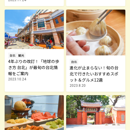
すめ！台中の歩き方
台北
観光
4年ぶりの改訂！「地球の歩
台北
き方 台北」が最旬の台北情
進化が止まらない！旬の台
報をご案内
北で行きたいおすすめスポ
ット＆グルメ12選
2023.10.24
2023.8.20