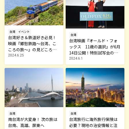
台湾
イベント
台湾
台湾好き＆鉄道好き必見！
台湾映画『オールド・フォ
映画『郷愁鉄路～台湾、こ
ックス 11歳の選択』が6月
ころの旅～』の見どころを
14日公開！特別試写会の舞
チェック
2024.6.25
台挨拶には門脇麦が登場
2024.6.1
台湾
台湾
台湾旅行に海外旅行保険は
南台湾が大変身！ 次の旅は
必要？現地の治安情報と注
台南、高雄、屏東へ