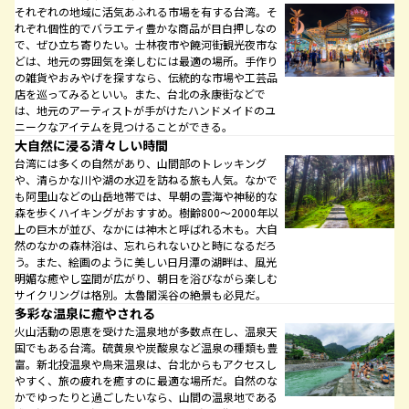
それぞれの地域に活気あふれる市場を有する台湾。そ
れぞれ個性的でバラエティ豊かな商品が目白押しなの
で、ぜひ立ち寄りたい。士林夜市や饒河街観光夜市な
どは、地元の雰囲気を楽しむには最適の場所。手作り
の雑貨やおみやげを探すなら、伝統的な市場や工芸品
店を巡ってみるといい。また、台北の永康街などで
は、地元のアーティストが手がけたハンドメイドのユ
ニークなアイテムを見つけることができる。
大自然に浸る清々しい時間
台湾には多くの自然があり、山間部のトレッキング
や、清らかな川や湖の水辺を訪ねる旅も人気。なかで
も阿里山などの山岳地帯では、早朝の雲海や神秘的な
森を歩くハイキングがおすすめ。樹齢800～2000年以
上の巨木が並び、なかには神木と呼ばれる木も。大自
然のなかの森林浴は、忘れられないひと時になるだろ
う。また、絵画のように美しい日月潭の湖畔は、風光
明媚な癒やし空間が広がり、朝日を浴びながら楽しむ
サイクリングは格別。太魯閣渓谷の絶景も必見だ。
多彩な温泉に癒やされる
火山活動の恩恵を受けた温泉地が多数点在し、温泉天
国でもある台湾。硫黄泉や炭酸泉など温泉の種類も豊
富。新北投温泉や烏来温泉は、台北からもアクセスし
やすく、旅の疲れを癒すのに最適な場所だ。自然のな
かでゆったりと過ごしたいなら、山間の温泉地である