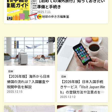
【初めての海外旅行】知っておきたい
準備と手続き
2025.7.11
地球の歩き方編集室
日本
【2026年版】海外から日本
日本
帰国の流れは？入国審査や
【2026年版】日本入国手続
税関申告を解説
きサービス「Visit Japan We
b」の登録方法や注意点を解
2025.12.15
説
2025.12.12