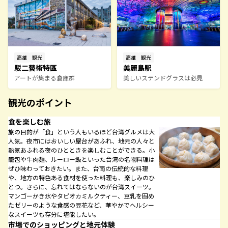
高雄
観光
高雄
観光
駁二藝術特區
美麗島駅
アートが集まる倉庫群
美しいステンドグラスは必見
観光のポイント
食を楽しむ旅
旅の目的が「食」という人もいるほど台湾グルメは大
人気。夜市にはおいしい屋台があふれ、地元の人々と
熱気あふれる夜のひとときを楽しむことができる。小
籠包や牛肉麺、ルーロー飯といった台湾の名物料理は
ぜひ味わっておきたい。また、台南の伝統的な料理
や、地方の特色ある食材を使った料理も、楽しみのひ
とつ。さらに、忘れてはならないのが台湾スイーツ。
マンゴーかき氷やタピオカミルクティー、豆乳を固め
たゼリーのような食感の豆花など、華やかでヘルシー
なスイーツも存分に堪能したい。
市場でのショッピングと地元体験