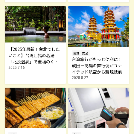
【2025年最新！台北でした
高雄
交通
いこと】台湾屈指の名湯
台湾旅行がもっと便利に！
「北投温泉」で至福のくつ
成田－高雄の直行便がユナ
ろぎ旅
2025.7.16
イテッド航空から新規就航
2025.5.27