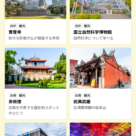
台中
観光
台中
観光
国立自然科学博物館
寶覺寺
自然科学について学べる
巨大な弥勒大仏が鎮座する寺院
台南
観光
台南
観光
祀典武廟
赤崁楼
台湾関帝廟の総本山
台南を代表する歴史的スポット
のひとつ