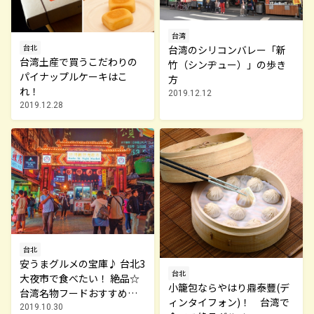
台湾
台北
台湾のシリコンバレー「新
台湾土産で買うこだわりの
竹（シンヂュー）」の歩き
パイナップルケーキはこ
方
れ！
2019.12.12
2019.12.28
台北
安うまグルメの宝庫♪ 台北3
台北
大夜市で食べたい！ 絶品☆
小籠包ならやはり鼎泰豐(デ
台湾名物フードおすすめは
ィンタイフォン)！ 台湾で
コレ
2019.10.30