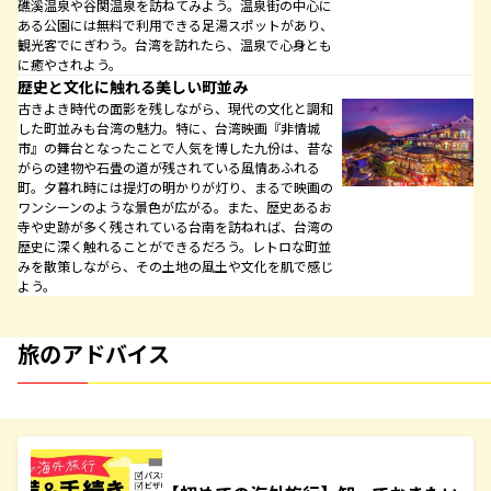
礁溪温泉や谷関温泉を訪ねてみよう。温泉街の中心に
ある公園には無料で利用できる足湯スポットがあり、
観光客でにぎわう。台湾を訪れたら、温泉で心身とも
に癒やされよう。
歴史と文化に触れる美しい町並み
古きよき時代の面影を残しながら、現代の文化と調和
した町並みも台湾の魅力。特に、台湾映画『非情城
市』の舞台となったことで人気を博した九份は、昔な
がらの建物や石畳の道が残されている風情あふれる
町。夕暮れ時には提灯の明かりが灯り、まるで映画の
ワンシーンのような景色が広がる。また、歴史あるお
寺や史跡が多く残されている台南を訪ねれば、台湾の
歴史に深く触れることができるだろう。レトロな町並
みを散策しながら、その土地の風土や文化を肌で感じ
よう。
旅のアドバイス