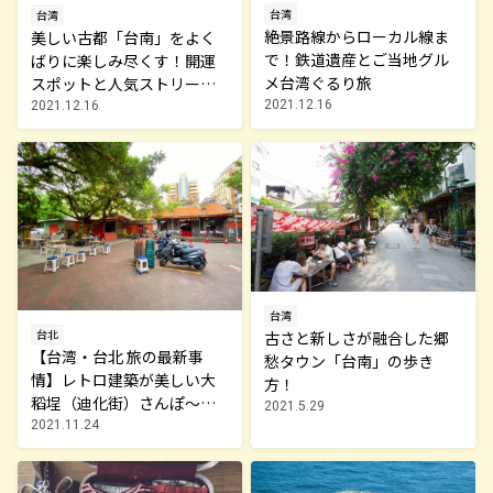
台湾
台湾
絶景路線からローカル線ま
美しい古都「台南」をよく
で！鉄道遺産とご当地グル
ばりに楽しみ尽くす！開運
メ台湾ぐるり旅
スポットと人気ストリート
を巡る街歩き＆旬のマンゴ
2021.12.16
2021.12.16
ー狩りも！
台湾
台北
古さと新しさが融合した郷
【台湾・台北 旅の最新事
愁タウン「台南」の歩き
情】レトロ建築が美しい大
方！
稻埕（迪化街）さんぽ～前
2021.5.29
編～
2021.11.24