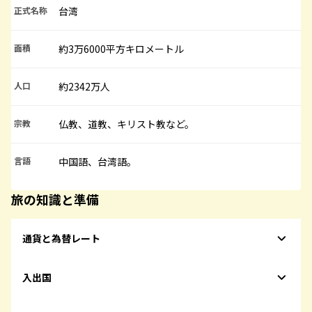
正式名称
台湾
面積
約3万6000平方キロメートル
人口
約2342万人
宗教
仏教、道教、キリスト教など。
言語
中国語、台湾語。
旅の知識と準備
通貨と為替レート
入出国