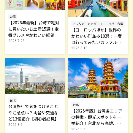
台湾
【2026年最新】台湾で絶対
アフリカ
カナダ
ヨーロッパ
台湾
に買いたいお土産15選！定
【ヨーロッパほか】世界の
番グルメやかわいい雑貨、
かわいい町並み10選！一度
限定商品も紹介
2026.7.28
は行ってみたいカラフルな
町をご紹介
2025.8.18
台北
台北
台湾旅行で気をつけること
【2025年版】台湾各エリア
や注意点は？両替や交通な
の特徴・観光スポットを一
ど13個紹介【初心者必見】
挙紹介！台北から高雄、離
2025.8.6
島まで
2025.8.5