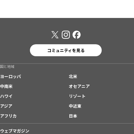
コミュニティを見る
国と地域
ヨーロッパ
北米
中南米
オセアニア
ハワイ
リゾート
アジア
中近東
アフリカ
日本
ウェブマガジン