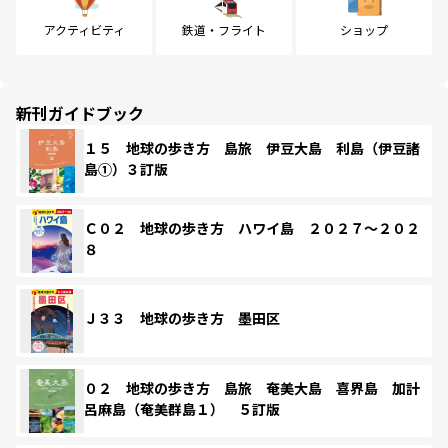
アクティビティ
鉄道・フライト
ショップ
新刊ガイドブック
１５ 地球の歩き方 島旅 伊豆大島 利島（伊豆諸
島①）３訂版
Ｃ０２ 地球の歩き方 ハワイ島 ２０２７～２０２
８
Ｊ３３ 地球の歩き方 墨田区
０２ 地球の歩き方 島旅 奄美大島 喜界島 加計
呂麻島（奄美群島１） ５訂版