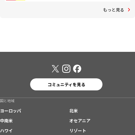
もっと見る
コミュニティを見る
国と地域
ヨーロッパ
北米
中南米
オセアニア
ハワイ
リゾート