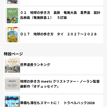
０２ 地球の歩き方 島旅 奄美大島 喜界島 加計
呂麻島（奄美群島１） ５訂版
Ｄ１７ 地球の歩き方 タイ ２０２７～２０２８
特設ページ
世界遺産ランキング
地球の歩き方 meets クリストファー・ノーラン監督
最新作『オデュッセイア』
準備も滞在もスマートに！ トラベルハック2026