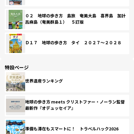
０２ 地球の歩き方 島旅 奄美大島 喜界島 加計
呂麻島（奄美群島１） ５訂版
Ｄ１７ 地球の歩き方 タイ ２０２７～２０２８
特設ページ
世界遺産ランキング
地球の歩き方 meets クリストファー・ノーラン監督
最新作『オデュッセイア』
準備も滞在もスマートに！ トラベルハック2026