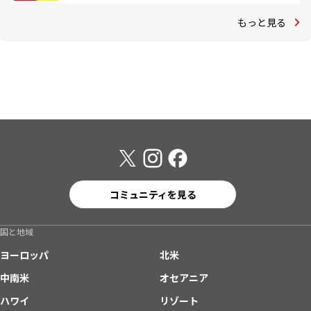
もっと見る
コミュニティを見る
国と地域
ヨーロッパ
北米
中南米
オセアニア
ハワイ
リゾート