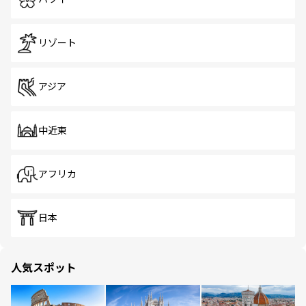
リゾート
アジア
中近東
アフリカ
日本
人気スポット