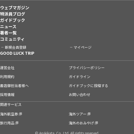
ウェブマガジン
特派員ブログ
ガイドブック
ニュース
著者一覧
コミュニティ
新規会員登録
マイページ
GOOD LUCK TRIP
運営会社
プライバシーポリシー
利用規約
ガイドライン
書店御担当者様へ
ガイドブックに投稿する
採用情報
お問い合わせ
関連サービス
海外航空券
海外ツアー
旅行用品
海外のおみやげ
© Arukikata. Co.,Ltd. All rights reserved.