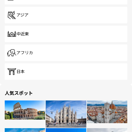
アジア
中近東
アフリカ
日本
人気スポット