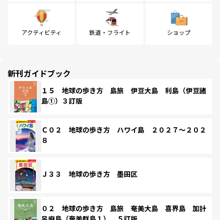
アクティビティ
鉄道・フライト
ショップ
新刊ガイドブック
１５ 地球の歩き方 島旅 伊豆大島 利島（伊豆諸
島①）３訂版
Ｃ０２ 地球の歩き方 ハワイ島 ２０２７～２０２
８
Ｊ３３ 地球の歩き方 墨田区
０２ 地球の歩き方 島旅 奄美大島 喜界島 加計
呂麻島（奄美群島１） ５訂版