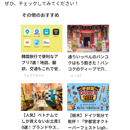
ぜひ、チェックしてみてください！
その他のおすすめ
韓国旅行で便利なア
通りいっぺんのバンコ
プリ7選！地図、翻
クはもう飽きた！バン
訳、交通もこれで安
コクのディープで穴場
心
のおすすめスポットは
ウェブマガジン
バンコク
ここだ！
【人気】ベトナムで
【栃木】ドイツ気分で
しか買えないお土産2
乾杯！「宇都宮オクト
0選！ブランドやスー
ーバーフェスト Light