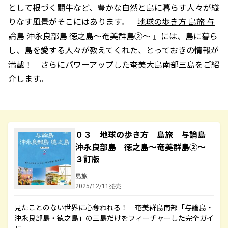
として根づく闘牛など、豊かな自然と島に暮らす人々が織
りなす風景がそこにはあります。『
地球の歩き方 島旅 与
論島 沖永良部島 徳之島～奄美群島②～
』には、島に暮ら
し、島を愛する人々が教えてくれた、とっておきの情報が
満載！ さらにパワーアップした奄美大島南部三島をご紹
介します。
０３ 地球の歩き方 島旅 与論島
沖永良部島 徳之島～奄美群島②～
３訂版
島旅
2025/12/11発売
見たことのない世界に心奪われる！ 奄美群島南部「与論島・
沖永良部島・徳之島」の三島だけをフィーチャーした完全ガイ