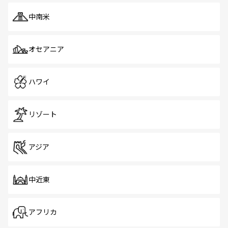
中南米
オセアニア
ハワイ
リゾート
アジア
中近東
アフリカ