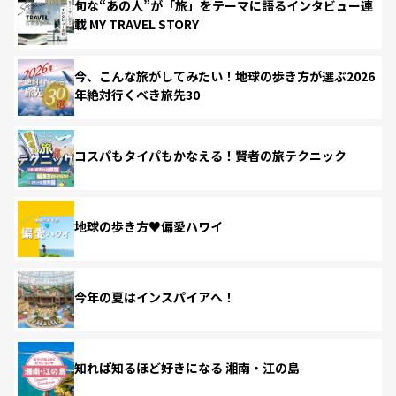
旬な“あの人”が「旅」をテーマに語るインタビュー連
載 MY TRAVEL STORY
今、こんな旅がしてみたい！地球の歩き方が選ぶ2026
年絶対行くべき旅先30
コスパもタイパもかなえる！賢者の旅テクニック
地球の歩き方♥偏愛ハワイ
今年の夏はインスパイアへ！
知れば知るほど好きになる 湘南・江の島