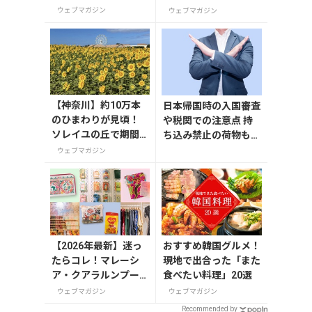
パーのお菓子や雑貨
2026」が8月7日から
ウェブマガジン
ウェブマガジン
まで紹介
開催
【神奈川】約10万本
日本帰国時の入国審査
のひまわりが見頃！
や税関での注意点 持
ソレイユの丘で期間
ち込み禁止の荷物も解
限定「ひまわりグル
説
ウェブマガジン
メ」を満喫しよう
【2026年最新】迷っ
おすすめ韓国グルメ！
たらコレ！マレーシ
現地で出合った「また
ア・クアラルンプー
食べたい料理」20選
ルで絶対買いたいお
ウェブマガジン
ウェブマガジン
土産15選
Recommended by