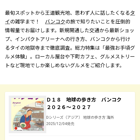
最旬スポットから王道観光地、思わず人に話したくなる
タ
イ
の雑学まで！
バンコク
の旅で知りたいことを圧倒的
情報量でお届けします。新規開通した交通から最新ショッ
プ、インパクトアリーナへの行き方、バンコクから行け
るタイの地獄寺まで徹底調査。総力特集は「最強お手頃グ
ルメ体験」。ローカル屋台や下町カフェ、グルメストリー
トなど現地でしか楽しめないグルメをご紹介します。
Ｄ１８ 地球の歩き方 バンコク
２０２６～２０２７
Dシリーズ（アジア） 地球の歩き方 海外
2025/12/04発売