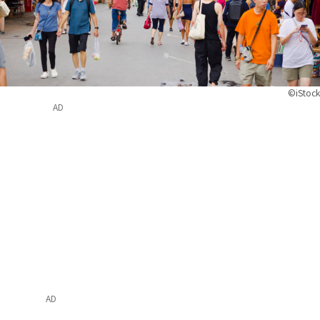
©iStock
AD
AD