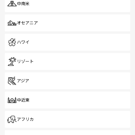
中南米
オセアニア
ハワイ
リゾート
アジア
中近東
アフリカ