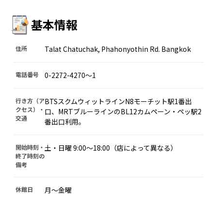
基本情報
住所
Talat Chatuchak, Phahonyothin Rd. Bangkok
電話番号
0-2272-4270～1
行き方（ア
BTSスクムウィットラインN8モーチット駅1番出
クセス）・
口、MRTブルーラインのBL12カムペーン・ペッ駅2
交通
番出口利用。
開始時刻・
土・日曜 9:00～18:00（店によって異なる）
終了時刻の
備考
休館日
月～金曜