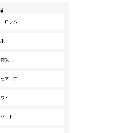
域
ヨーロッパ
北米
中南米
オセアニア
ハワイ
リゾート