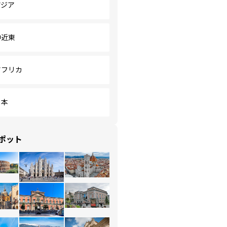
アジア
中近東
アフリカ
日本
ポット