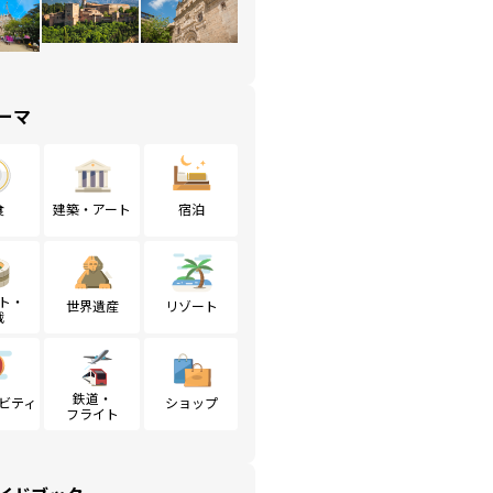
ーマ
食
建築・アート
宿泊
ト・
世界遺産
リゾート
戦
鉄道・
ビティ
ショップ
フライト