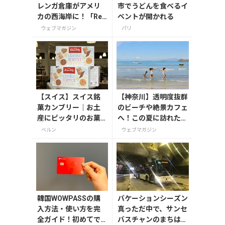
レンガ倉庫がアメリ
市でうどんを食べるイ
カの西海岸に！「Red
ベントが開かれる
Brick Sunset 2026」
ウェブマガジン
パリ
が8月1日から開催
【スイス】スイス銘
【神奈川】透明度抜群
菓カンブリー｜お土
のビーチや絶景カフェ
産にピッタリのお菓
へ！この夏に訪れたい
子からカンブリー・
三浦半島の穴場スポッ
ベルン
ウェブマガジン
エクスペリエンスま
ト
で
韓国WOWPASSの購
バケーションシーズン
入方法・使い方を完
真っただ中で、サンセ
全ガイド！初めてで
バスチャンのまちはた