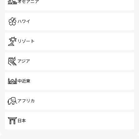
オセアニア
ハワイ
リゾート
アジア
中近東
アフリカ
日本