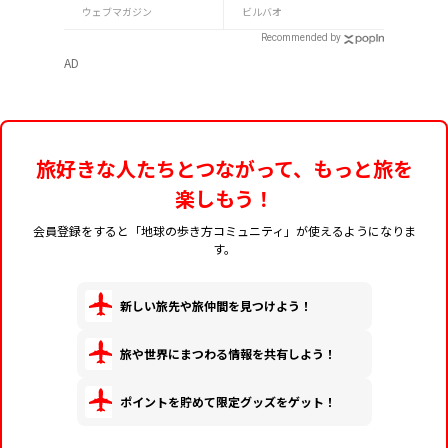
も迷わない
くさんの人でにぎわっ
ウェブマガジン
ビルバオ
ています。
Recommended by
AD
旅好きな人たちとつながって、もっと旅を
楽しもう！
会員登録をすると「地球の歩き方コミュニティ」が使えるようになりま
す。
新しい旅先や旅仲間を見つけよう！
旅や世界にまつわる情報を共有しよう！
ポイントを貯めて限定グッズをゲット！