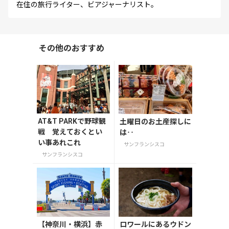
在住の旅行ライター、ビアジャーナリスト。
その他のおすすめ
AT&T PARKで野球観
土曜日のお土産探しに
戦 覚えておくとい
は‥
い事あれこれ
サンフランシスコ
サンフランシスコ
【神奈川・横浜】赤
ロワールにあるウドン