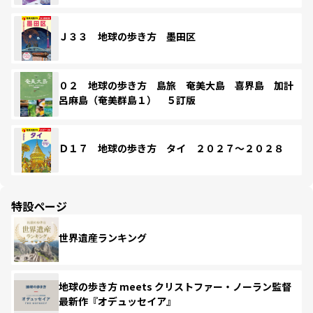
Ｊ３３ 地球の歩き方 墨田区
０２ 地球の歩き方 島旅 奄美大島 喜界島 加計
呂麻島（奄美群島１） ５訂版
Ｄ１７ 地球の歩き方 タイ ２０２７～２０２８
特設ページ
世界遺産ランキング
地球の歩き方 meets クリストファー・ノーラン監督
最新作『オデュッセイア』